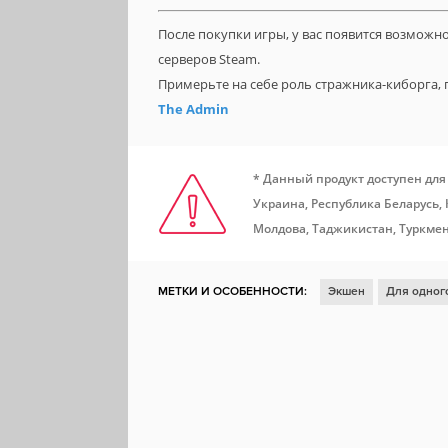
После покупки игры, у вас появится возможн
серверов Steam.
Примерьте на себе роль стражника-киборга,
The Admin
* Данный продукт доступен для
Украина, Республика Беларусь,
Молдова, Таджикистан, Туркмен
МЕТКИ И ОСОБЕННОСТИ:
Экшен
Для одног
Казуальная игра
Для нескольких игроков
О
Для всей семьи
Менеджмент
Реализм
Р
Поддержка модификаций
Вождение
Культ