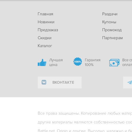
Главная
Раздачи
Новинки
Купоны
Предзаказ
Промокод
Скидки
Партнерам
Каталог
Лучшая
Гарантия
Все 
цена
100%
опла
ВКОНТАКТЕ
Все права защищены. Копирование любых матери
другие материалы являются собственностью соо
Battle.net, Origin и другие. Выгодно, надежно и б