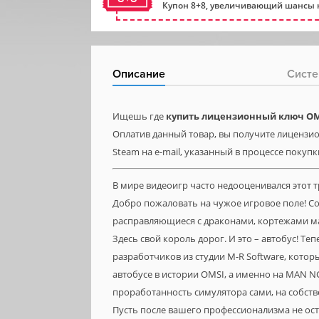
Купон 8+8, увеличивающий шансы н
Описание
Систе
Ищешь где
купить лицензионный ключ OMSI
Оплатив данный товар, вы получите лицензион
Steam на e-mail, указанный в процессе покупк
В мире видеоигр часто недооценивался этот 
Добро пожаловать на чужое игровое поле! Со
расправляющиеся с драконами, кортежами ма
Здесь свой король дорог. И это – автобус! Те
разработчиков из студии M-R Software, кото
автобусе в истории OMSI, а именно на MAN NG
проработанность симулятора сами, на собств
Пусть после вашего профессионализма не ос