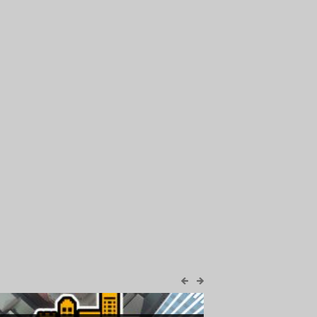
-35%
969
Manor Lords
c
-22%
156
Folklands - Supporter Pack
c
-70%
479
Prison Architect
c
299
Stronghold: Warlords - The Art of War Campaign
c