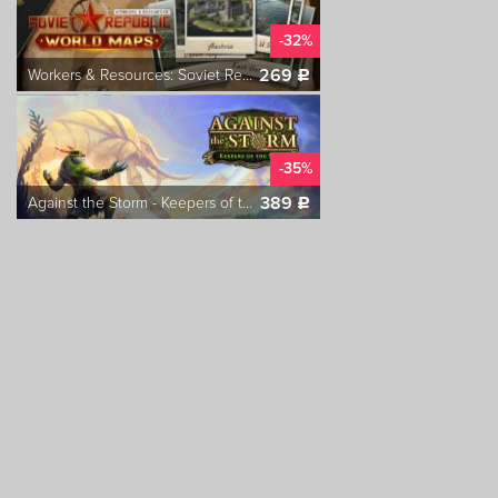
-32%
269
Workers & Resources: Soviet Republic - World Maps
c
-35%
389
Against the Storm - Keepers of the Stone
c
-45%
545
Norland
c
-16%
835
Cataclismo
c