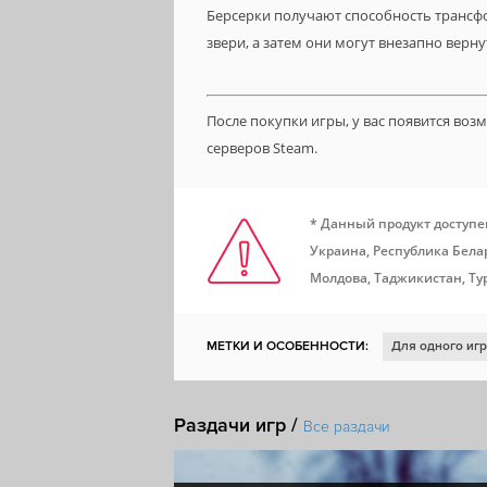
Берсерки получают способность трансфо
звери, а затем они могут внезапно верну
После покупки игры, у вас появится во
серверов Steam.
* Данный продукт доступе
Украина, Республика Белар
Молдова, Таджикистан, Ту
МЕТКИ И ОСОБЕННОСТИ:
Для одного иг
Для нескольких игроков
Кооператив
Раздачи игр /
Стратегия в реальном времени
Игрок пр
Все раздачи
Экономика
Строительство базы
Град