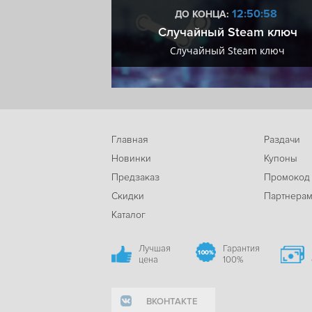
Викинги
DLC
Steam Cloud
9:50:57
12:50:57
ДО КОНЦА:
мум + VIP
Случайный Steam ключ
мум + VIP
Случайный Steam ключ
Главная
Раздачи
Новинки
Купоны
Предзаказ
Промокод
Скидки
Партнера
Каталог
Лучшая
Гарантия
цена
100%
ВКОНТАКТЕ