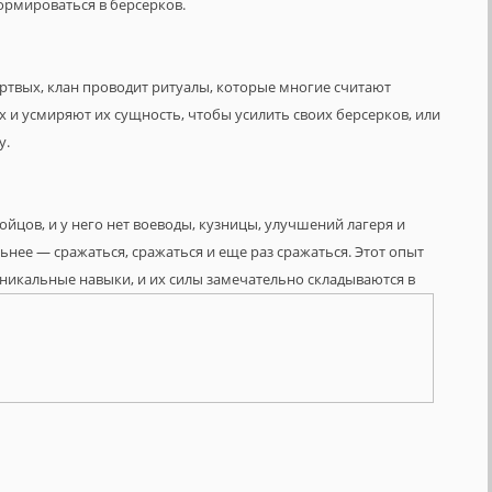
ормироваться в берсерков.
ертвых, клан проводит ритуалы, которые многие считают
и усмиряют их сущность, чтобы усилить своих берсерков, или
у.
ойцов, и у него нет воеводы, кузницы, улучшений лагеря и
ьнее — сражаться, сражаться и еще раз сражаться. Этот опыт
никальные навыки, и их силы замечательно складываются в