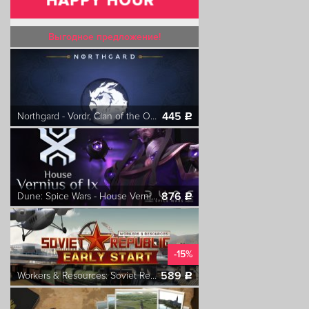
Выгодное предложение!
445
Northgard - Vordr, Clan of the Owl
c
876
Dune: Spice Wars - House Vernius of Ix
c
-15%
589
Workers & Resources: Soviet Republic - Early Start
c