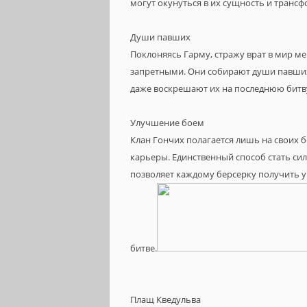
могут окунуться в их сущность и трансф
Души павших
Поклоняясь Гарму, стражу врат в мир м
запретными. Они собирают души павших 
даже воскрешают их на последнюю битв
Улучшение боем
Клан Гончих полагается лишь на своих б
карьеры. Единственный способ стать сил
позволяет каждому берсерку получить у
битве.
Плащ Кведульва