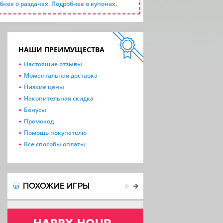
бнее о раздачах
.
Подробнее о купонах
.
НАШИ ПРЕИМУЩЕСТВА
Настоящие отзывы
Моментальная доставка
Низкие цены
Накопительная скидка
Бонусы
Промокод
Помощь покупателю
Все способы оплаты
ПОХОЖИЕ ИГРЫ