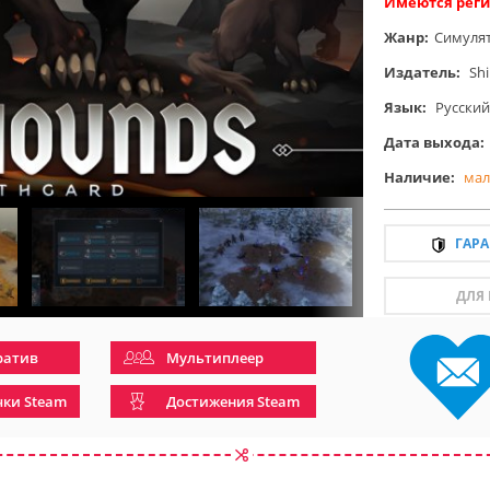
Имеются реги
Жанр:
Симуля
Издатель:
Sh
Язык:
Русский
Дата выхода:
Наличие:
мал
ГАР
ДЛЯ
ратив
Мультиплеер
чки Steam
Достижения Steam