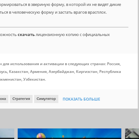
рмироваться в звериную форму, в которой их не видят дикие
ться в человеческую форму и застать врагов врасплох.
зможность
скачать
лицензионную копию с официальных
н для использования и активации в следующих странах: Россия,
усь, Казахстан, Армения, Азербайджан, Киргизстан, Республика
ркменистан, Узбекистан.
рока
Стратегия
Симулятор
ПОКАЗАТЬ БОЛЬШЕ
Тактика
Менеджмент
Строительство
Война
отив игрока
Поддержка модификаций
Управление ресурсами
остроение
Игрок против ИИ
4X
Симулятор колонии