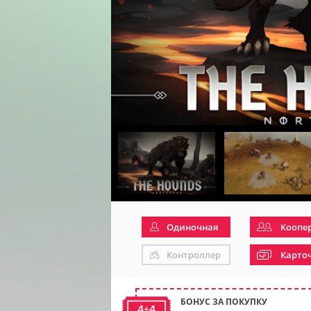
Одиночная
Коопе
Контроллер
Карто
БОНУС ЗА ПОКУПКУ
4+4