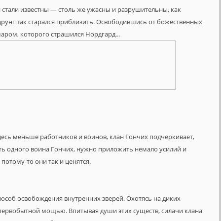
стали известны — столь же ужасны и разрушительны, как
рунг так старался приблизить. Освободившись от божественных
маром, которого страшился Нордгард...
десь меньше работников и воинов, клан Гончих подчеркивает,
ть одного воина Гончих, нужно приложить немало усилий и
 потому-то они так и ценятся.
особ освобождения внутренних зверей. Охотясь на диких
первобытной мощью. Впитывая души этих существ, силачи клана