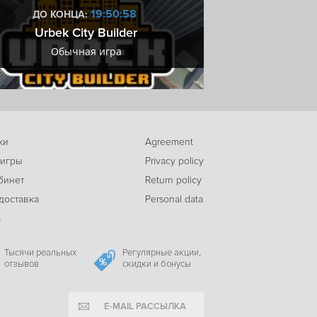
19:50:57
ДО КОНЦА:
ДО КОН
Urbek City Builder
Купоны М
-27%
Обычная игра
Купоны М
589
Exogate Initiative
c
ки
Agreement
 игры
Privacy policy
бинет
Return policy
доставка
Personal data
а
Тысячи реальных
Регулярные акции,
отзывов
скидки и бонусы
E-MAIL РАССЫЛКА