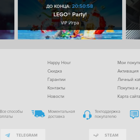
20:50:57
ДО КОНЦА:
LEGO® Party!
VIP Игра
Happy Hour
Мои покуп
Скидка
Активация
Гарантии
Личный ка
м
Контакты
Покупка и 
Новости
Карта сайт
Все способы
Моментальная
Техподдержка
оплаты
доставка
покупателю
TELEGRAM
STEAM