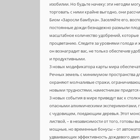
изобилии. Но будьте начеку: эти негодяи мог
торговать с ними крайне выгодно, они рассчи
Биом «Заросли бамбука». Заселяйте его, во
постоянные дожди безнадежно размыли пло
масштабное количество удобрений, которые в
процветанию. Следите за уровнями голода и 
он вознаградит вас, не только обеспечив уд
и продуктивными.
3 новых модификатора карты мира обеспечат
Речных земель с минимумом пространства дл
охраняют молчаливые стражи, ограничивающи
новыми трудностями, наместникам придется 
3 новых события в мире приведут вас к стол
опасными алхимическими экспериментами, г
с чудовищем, поедающим деревья. Этот монс
листвой, – в независимости от того, готовы в
мощные, но временные бонусы – от автоматов
удваивающих эффективность дождевого двига