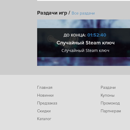
Открытый мир
Песочница
Выживание
Раздачи игр /
Стратегия в реальном времени
Рогалик
По
Все раздачи
Строительство базы
Градостроение
Можно
DLC
Steam Cloud
:39
01:52:39
ДО КОНЦА:
 + VIP
Случайный Steam ключ
+ VIP
Случайный Steam ключ
Главная
Раздачи
Новинки
Купоны
Предзаказ
Промокод
Скидки
Партнерам
Каталог