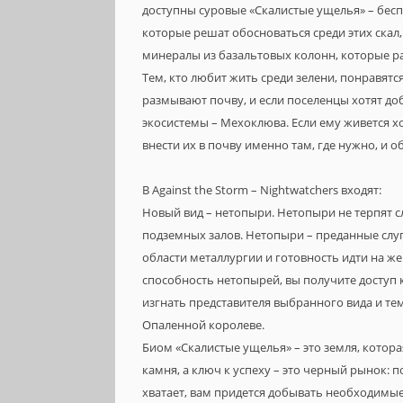
доступны суровые «Скалистые ущелья» – бес
которые решат обосноваться среди этих скал
минералы из базальтовых колонн, которые ра
Тем, кто любит жить среди зелени, понравятс
размывают почву, и если поселенцы хотят до
экосистемы – Мехоклюва. Если ему живется х
внести их в почву именно там, где нужно, и 
В Against the Storm – Nightwatchers входят:
Новый вид – нетопыри. Нетопыри не терпят с
подземных залов. Нетопыри – преданные слуги
области металлургии и готовность идти на ж
способность нетопырей, вы получите доступ к
изгнать представителя выбранного вида и те
Опаленной королеве.
Биом «Скалистые ущелья» – это земля, котор
камня, а ключ к успеху – это черный рынок: 
хватает, вам придется добывать необходимые 