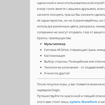
одиночной и многопользовательской игрой!
в мир гонок вместе с вашими друзьями, если
начнете покорять трассы! Вы сможете сдел
её характеристик, но не ограничивайтесь на т
используя различные цвета, раскраски, номер
соперники не смогут оторвать глаз от вашего
Кратко, преимущества:
Мультиплеер
Система All-Drive, стирающая грань ме
Кастомизация
Выбор стороны: Полицейские или Улич
Технологии уклонения – от подавителей
И многое другое!
После покупки игры, у вас появится возможн
серверов Origin.
Путешествуйте по красочной и таящей опасно
этого вам стоит лишь
купить Waveform
и на