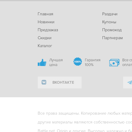
Главная
Раздачи
Новинки
Купоны
Предзаказ
Промокод
Скидки
Партнерам
Каталог
Лучшая
Гарантия
Все 
цена
100%
опла
ВКОНТАКТЕ
Все права защищены. Копирование любых матери
другие материалы являются собственностью соо
Battle.net, Origin и другие. Выгодно, надежно и б