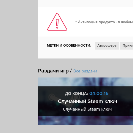
* Активация продукта - в любом
МЕТКИ И ОСОБЕННОСТИ:
Атмосфера
Прикл
Исследование
Вождение
Раздачи игр /
Все раздачи
:15
04:00:15
ДО КОНЦА:
 + VIP
Случайный Steam ключ
+ VIP
Случайный Steam ключ