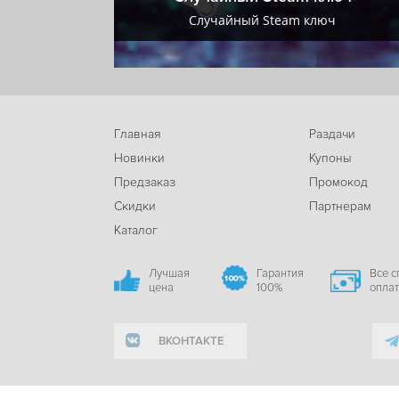
+ VIP
Случайный Steam ключ
Главная
Раздачи
Новинки
Купоны
Предзаказ
Промокод
Скидки
Партнерам
Каталог
Лучшая
Гарантия
Все 
цена
100%
опла
ВКОНТАКТЕ