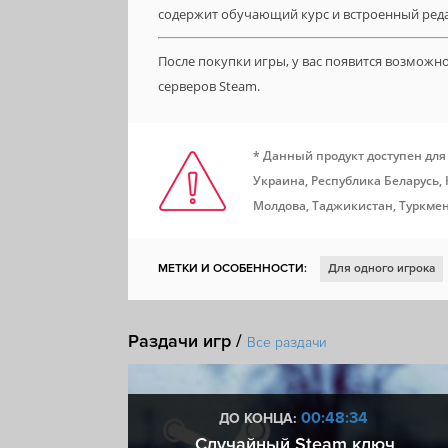
содержит обучающий курс и встроенный реда
После покупки игры, у вас появится возможн
серверов Steam.
* Данный продукт доступен для
Украина, Республика Беларусь,
Молдова, Таджикистан, Туркмен
МЕТКИ И ОСОБЕННОСТИ:
Для одного игрока
Открытый мир
3D
Ранний доступ
Тактик
Раздачи игр /
Физика
Бой
Военные действия
Иммерс
Все раздачи
Подводный мир
Флот
Морской бой
Под
:33
00:48:33
ДО КОНЦА:
 + VIP
Случайный Steam ключ