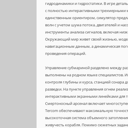
гидродинамики и гидростатики. В игре деталь
с полностью интерактивными трехмерными мо
единственным ориентиром, симулятор предл
волн с учетом шума потока, двигателей и на
инструменты анализа сигналов, включая ни
Окружающий мир живет своей жизнью, модел
навигационным данным, а динамическая пог
проведения операций.
Управление субмариной разделено между ра
выполнены на родном языке специалистов. И
контроля глубины и курса, станцией сонара д
разведки. На пункте управления огнем реали
интерактивными экранными линейками для то
Смертоносный арсенал включает многоступен
Tercom обеспечивают максимальную точность
высокоточная система объемного затопления
живучесть корабля. Помимо сюжетных задан