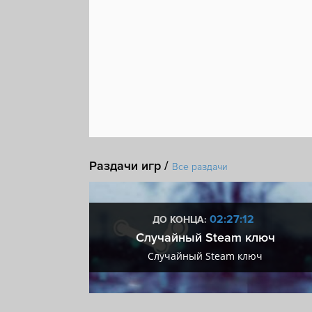
Раздачи игр /
Все раздачи
:11
02:27:11
ДО КОНЦА:
 + VIP
Случайный Steam ключ
+ VIP
Случайный Steam ключ