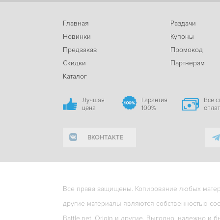
Главная
Раздачи
Новинки
Купоны
Предзаказ
Промокод
Скидки
Партнерам
Каталог
Лучшая
Гарантия
Все 
цена
100%
опла
ВКОНТАКТЕ
Все права защищены. Копирование любых матери
другие материалы являются собственностью соо
Battle.net, Origin и другие. Выгодно, надежно и б