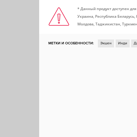
* Данный продукт доступен для
Украина, Республика Беларусь,
Молдова, Таджикистан, Туркмен
МЕТКИ И ОСОБЕННОСТИ:
Экшен
Инди
Д
Симулятор
Песочница
3D
Тактика
Во
Управление ресурсами
Строительство базы
Военные конфликты
Разрушения
Автобатт