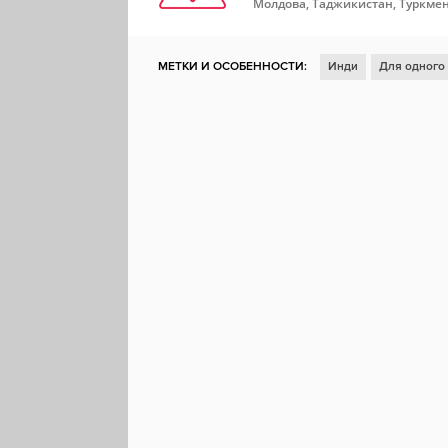
Молдова, Таджикистан, Туркмен
МЕТКИ И ОСОБЕННОСТИ:
Инди
Для одного
Атмосферная
Война
Стратегия в реально
Военные действия
Историческая
Игрок п
Военные конфликты
Компьютерная ролевая 