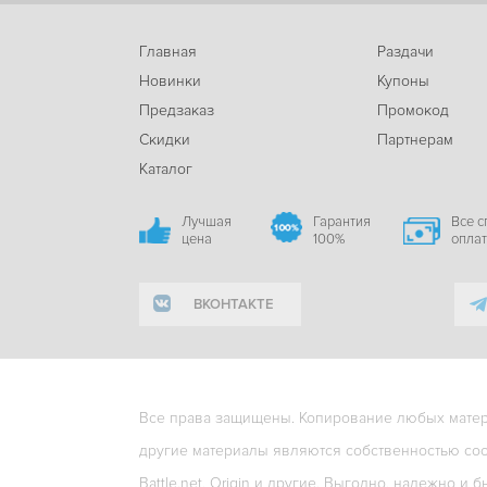
Главная
Раздачи
Новинки
Купоны
Предзаказ
Промокод
Скидки
Партнерам
Каталог
Лучшая
Гарантия
Все 
цена
100%
опла
ВКОНТАКТЕ
Все права защищены. Копирование любых матери
другие материалы являются собственностью соо
Battle.net, Origin и другие. Выгодно, надежно и б