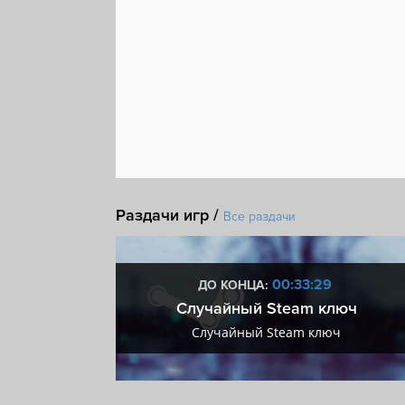
Раздачи игр /
Все раздачи
:28
00:33:28
ДО КОНЦА:
 + VIP
Случайный Steam ключ
+ VIP
Случайный Steam ключ