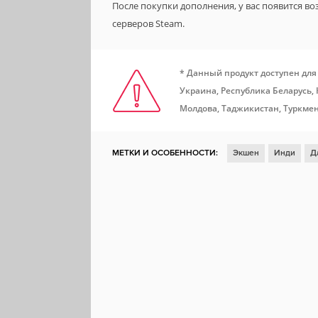
После покупки дополнения, у вас появится в
серверов Steam.
* Данный продукт доступен для
Украина, Республика Беларусь,
Молдова, Таджикистан, Туркмен
МЕТКИ И ОСОБЕННОСТИ:
Экшен
Инди
Д
Ролевая игра
Глубокий сюжет
Отличный са
Реализм
Решения с последствиями
Нагота
Сражения на мечах
Свобода выбора
Лоша