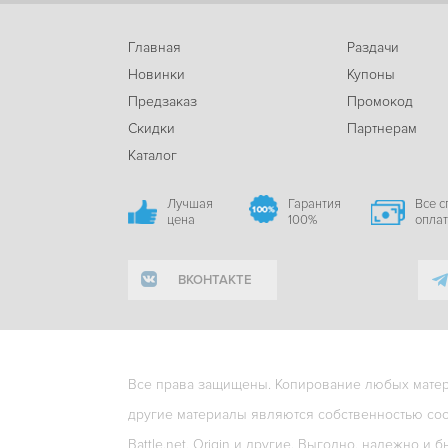
Главная
Раздачи
Новинки
Купоны
Предзаказ
Промокод
Скидки
Партнерам
Каталог
Лучшая
Гарантия
Все 
цена
100%
опла
ВКОНТАКТЕ
Все права защищены. Копирование любых матери
другие материалы являются собственностью соо
Battle.net, Origin и другие. Выгодно, надежно и б