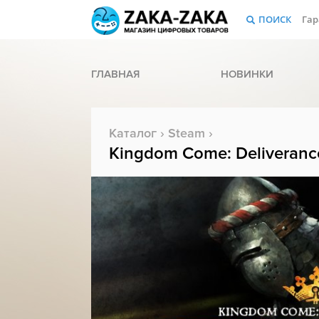
ПОИСК
Гар
ГЛАВНАЯ
НОВИНКИ
Каталог
›
Steam
›
Kingdom Come: Deliverance