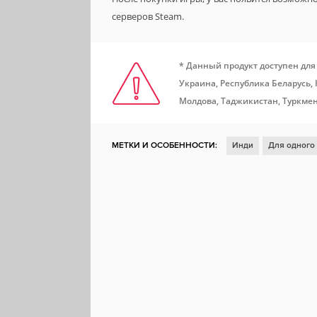
серверов Steam.
* Данный продукт доступен для
Украина, Республика Беларусь,
Молдова, Таджикистан, Туркмен
МЕТКИ И ОСОБЕННОСТИ:
Инди
Для одного
Казуальная игра
Выживание
Цветастая
Контроллер
Расслабляющая
Рогалик
Из
Душевная
Перемещение по сетке
DLC