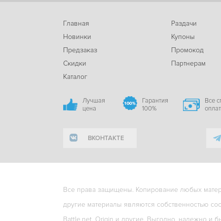
Главная
Раздачи
Новинки
Купоны
Предзаказ
Промокод
Скидки
Партнерам
Каталог
Лучшая
Гарантия
Все 
цена
100%
опла
ВКОНТАКТЕ
Все права защищены. Копирование любых матери
другие материалы являются собственностью соо
Battle.net, Origin и другие. Выгодно, надежно и б