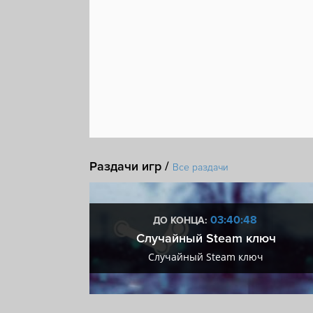
Раздачи игр /
Все раздачи
:47
03:40:47
ДО КОНЦА:
 + VIP
Случайный Steam ключ
+ VIP
Случайный Steam ключ