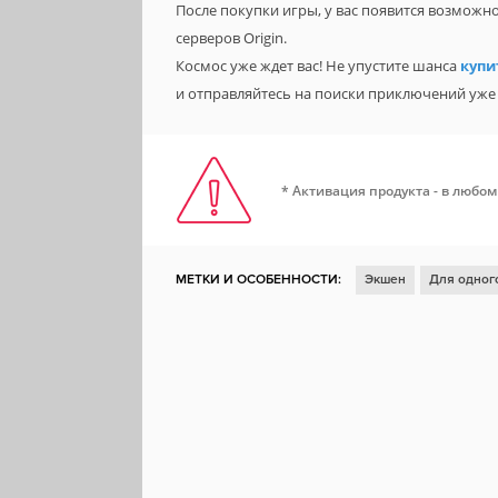
После покупки игры, у вас появится возможн
серверов Origin.
Космос уже ждет вас! Не упустите шанса
купи
и отправляйтесь на поиски приключений уже 
* Активация продукта - в любом
МЕТКИ И ОСОБЕННОСТИ:
Экшен
Для одног
Для нескольких игроков
Ролевая игра
Глу
Научная фантастика
Атмосфера
От третьег
Исследование
Метроидвания
Похожа на Da