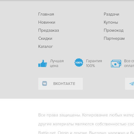
Главная
Раздачи
Новинки
Купоны
Предзаказ
Промокод
Скидки
Партнерам
Каталог
Лучшая
Гарантия
Все 
цена
100%
опла
ВКОНТАКТЕ
Все права защищены. Копирование любых матери
другие материалы являются собственностью соо
Battle.net, Origin и другие. Выгодно, надежно и б