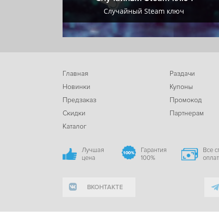
+ VIP
Случайный Steam ключ
Главная
Раздачи
Новинки
Купоны
Предзаказ
Промокод
Скидки
Партнерам
Каталог
Лучшая
Гарантия
Все 
цена
100%
опла
ВКОНТАКТЕ