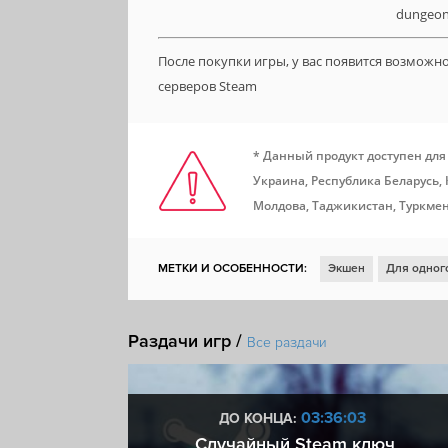
dungeon
После покупки игры, у вас появится возможн
серверов Steam
* Данный продукт доступен для
Украина, Республика Беларусь,
Молдова, Таджикистан, Туркмен
МЕТКИ И ОСОБЕННОСТИ:
Экшен
Для одног
Ролевая игра
2D
Фэнтези
Сложная
П
Раздачи игр /
Вид сверху
Слэшер
Упрощённый рогалик
Все раздачи
Шутер с видом сверху
Подземелья
Лут
:02
03:36:02
ДО КОНЦА:
 + VIP
Случайный Steam ключ