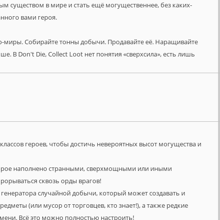
м существом в мире и стать ещё могущественнее, без каких-
нного вами героя.
о-миры. Собирайте тонны добычи. Продавайте её. Наращивайте
. В Don't Die, Collect Loot нет понятия «сверхсила», есть лишь
классов героев, чтобы достичь невероятных высот могущества и
оторое наполнено странными, сверхмощными или иными
рорываться сквозь орды врагов!
 генератора случайной добычи, который может создавать и
едметы (или мусор от торговцев, кто знает!), а также редкие
мени. Всё это можно полностью настроить!