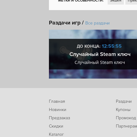
МЕТКИ И ОСОБЕННОСТИ:
Экшен
Прик
Фэнтези
Шутер
Пиксельная графика
Раздачи игр /
Ролевой экшен
Рогалик
Вид сверху
Все раздачи
Лут
Shoot 'em up
Пулевой ад
Stea
9:55:54
12:55:54
ДО КОНЦА:
мум + VIP
Случайный Steam ключ
мум + VIP
Случайный Steam ключ
Главная
Раздачи
Новинки
Купоны
Предзаказ
Промокод
Скидки
Партнера
Каталог