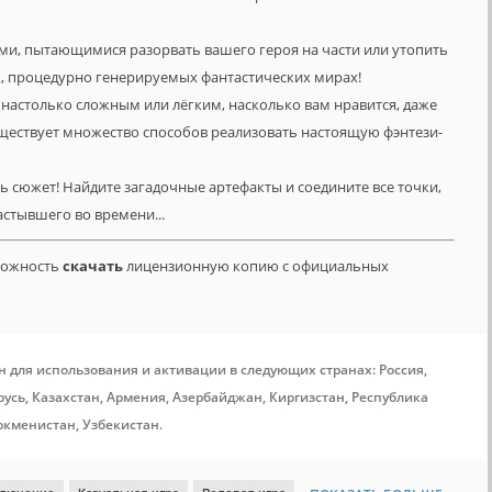
ми, пытающимися разорвать вашего героя на части или утопить
х, процедурно генерируемых фантастических мирах!
о настолько сложным или лёгким, насколько вам нравится, даже
существует множество способов реализовать настоящую фэнтези-
сть сюжет! Найдите загадочные артефакты и соедините все точки,
астывшего во времени...
зможность
скачать
лицензионную копию с официальных
н для использования и активации в следующих странах: Россия,
усь, Казахстан, Армения, Азербайджан, Киргизстан, Республика
ркменистан, Узбекистан.