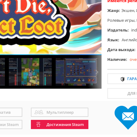
Имеются реги
Жанр:
Экшен
,
Ролевые игры
,
Издатель:
ind
Язык:
Англий
Дата выхода:
Наличие:
оче
ГАР
ДЛЯ
ратив
Мультиплеер
чки Steam
Достижения Steam