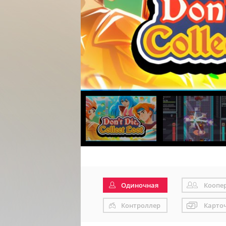
Одиночная
Коопе
Контроллер
Карто