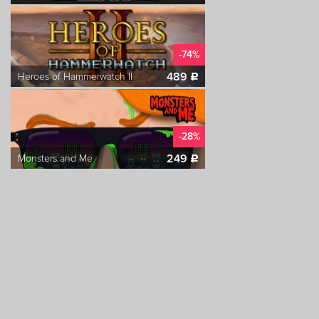
-74%
489
Heroes of Hammerwatch II
c
-28%
249
Monsters and Me
c
-30%
349
Himno - The Silent Melody
c
-62%