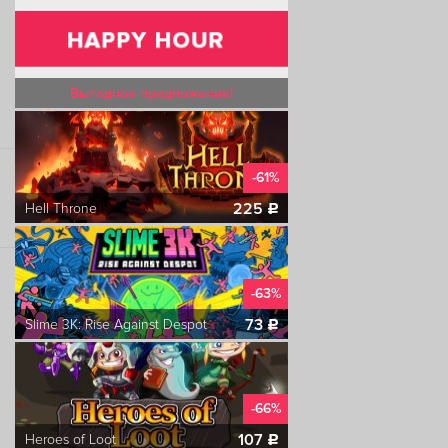
Выгодное предложение!
-61%
225
Hell Throne
c
-63%
73
Slime 3K: Rise Against Despot
c
-66%
107
Heroes of Loot
c