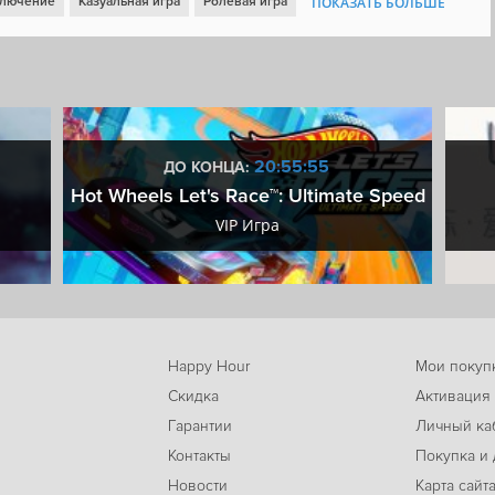
лючение
Казуальная игра
Ролевая игра
ПОКАЗАТЬ БОЛЬШЕ
Ранний доступ
Аркада
Кастомизация персонажа
Слэшер
Упрощённый рогалик
Экшен-рогалик
Подземелья
m Cloud
20:55:54
ДО КОНЦА:
Hot Wheels Let's Race™: Ultimate Speed
VIP Игра
Happy Hour
Мои покуп
Скидка
Активация
Гарантии
Личный ка
м
Контакты
Покупка и 
Новости
Карта сайт