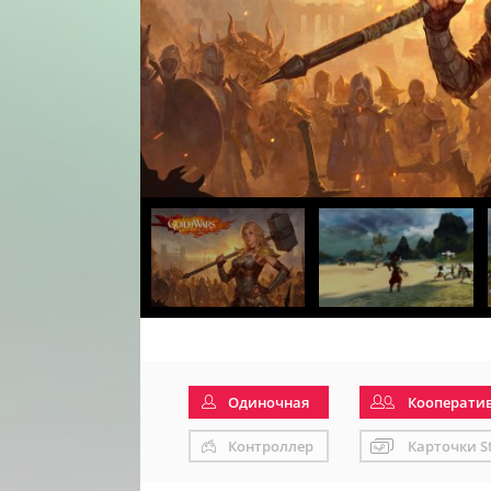
Одиночная
Кооперати
Контроллер
Карточки S