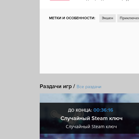
МЕТКИ И ОСОБЕННОСТИ:
Экшен
Приключе
Атмосферная
От третьего лица
3D
Цвет
Кастомизация персонажа
Ролевой экшен
К
Проработанная вселенная
MMORPG
Выбер
Покупки внутри приложения
Раздачи игр /
Все раздачи
:15
00:36:15
ДО КОНЦА:
 + VIP
Случайный Steam ключ
+ VIP
Случайный Steam ключ