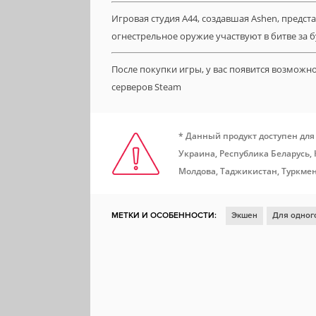
Игровая студия A44, создавшая Ashen, представ
огнестрельное оружие участвуют в битве за 
После покупки игры, у вас появится возможн
серверов Steam
* Данный продукт доступен для
Украина, Республика Беларусь,
Молдова, Таджикистан, Туркмен
МЕТКИ И ОСОБЕННОСТИ:
Экшен
Для одног
Ролевая игра
Глубокий сюжет
Фэнтези
Приключенческий экшен
Ролевой экшен
П
Кинематографичная
Альтернативная история
Steam Cloud