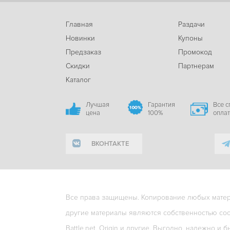
Главная
Раздачи
Новинки
Купоны
Предзаказ
Промокод
Скидки
Партнерам
Каталог
Лучшая
Гарантия
Все 
цена
100%
опла
ВКОНТАКТЕ
Все права защищены. Копирование любых матери
другие материалы являются собственностью соо
Battle.net, Origin и другие. Выгодно, надежно и б