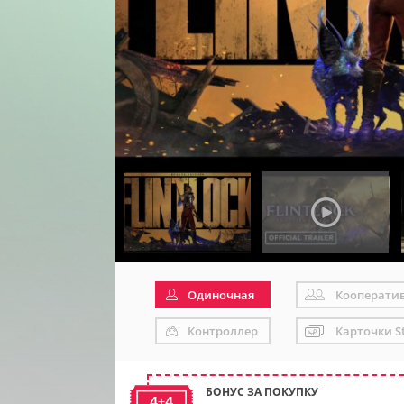
Одиночная
Кооперати
Контроллер
Карточки S
БОНУС ЗА ПОКУПКУ
4+4