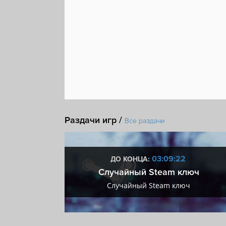
Раздачи игр /
Все раздачи
:22
03:09:22
ДО КОНЦА:
 + VIP
Случайный Steam ключ
+ VIP
Случайный Steam ключ