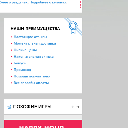
бнее о раздачах
.
Подробнее о купонах
.
НАШИ ПРЕИМУЩЕСТВА
Настоящие отзывы
Моментальная доставка
Низкие цены
Накопительная скидка
Бонусы
Промокод
Помощь покупателю
Все способы оплаты
ПОХОЖИЕ ИГРЫ