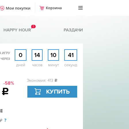
Корзина
Мои покупки
!
HAPPY HOUR
РАЗДАЧИ
А ИГРУ
0
14
10
40
 ЧЕРЕЗ
дней
часов
минут
секунд
Экономия: 413
c
-58%
7
c
КУПИТЬ
?