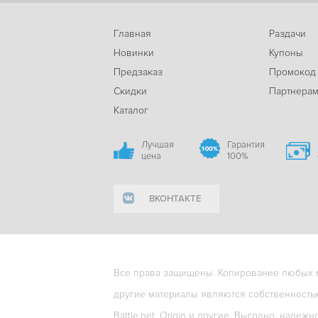
Главная
Раздачи
Новинки
Купоны
Предзаказ
Промокод
Скидки
Партнера
Каталог
Лучшая
Гарантия
цена
100%
ВКОНТАКТЕ
Все права защищены. Копирование любых ма
другие материалы являются собственность
Battle.net, Origin и другие. Выгодно, надежн