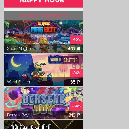
Выгодное предложение!
-40%
407
Super Magbot
c
-86%
35
World Splitter
c
-54%
319
Berserk Boy
c