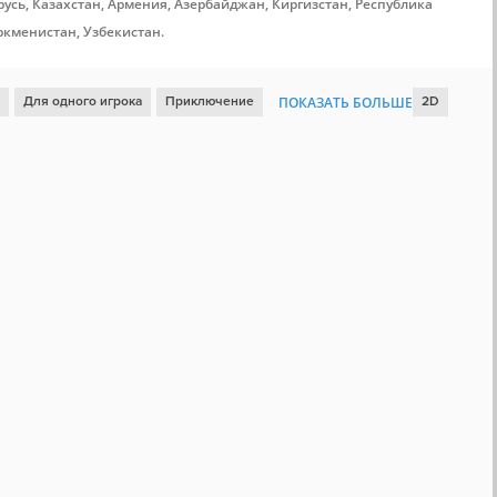
усь, Казахстан, Армения, Азербайджан, Киргизстан, Республика
ркменистан, Узбекистан.
Для одного игрока
Приключение
ПОКАЗАТЬ БОЛЬШЕ
2D
рафика
Платформер
Цветастая
Контроллер
Ретро
платформер
Локальный кооператив
Олдскул
gether
Steam Cloud