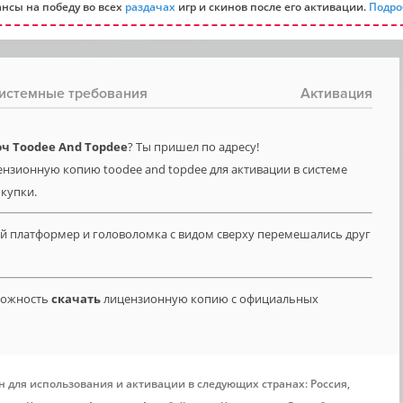
нсы на победу во всех
раздачах
игр и скинов после его активации.
Подро
истемные требования
Активация
ч Toodee And Topdee
? Ты пришел по адресу!
ензионную копию toodee and topdee для активации в системе
окупки.
ый платформер и головоломка с видом сверху перемешались друг
зможность
скачать
лицензионную копию с официальных
н для использования и активации в следующих странах: Россия,