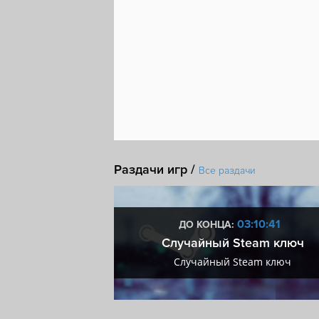
Раздачи игр /
Все раздачи
0:10:40
03:10:40
ДО КОНЦА:
мум + VIP
Случайный Steam ключ
мум + VIP
Случайный Steam ключ