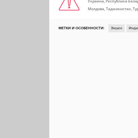
Украина, Республика Белар
Молдова, Таджикистан, Ту
МЕТКИ И ОСОБЕННОСТИ:
Экшен
Инди
Головоломка
Сложная
Пиксельная г
Вид сверху
Вид сбоку
Головоломка-
Платформер на точность
Remote Play To