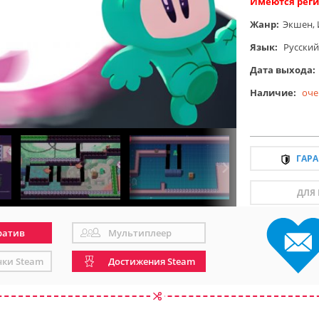
Имеются реги
Жанр:
Экшен
,
Язык:
Русский
Дата выхода:
Наличие:
оче
ГАР
ДЛЯ
ратив
Мультиплеер
чки Steam
Достижения Steam