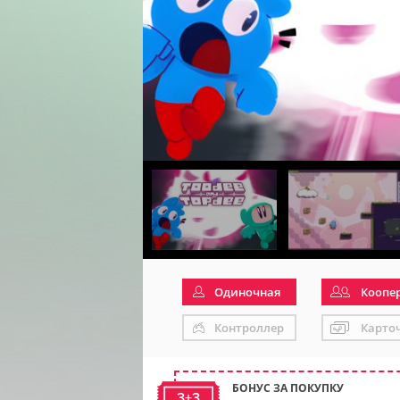
Одиночная
Коопе
Контроллер
Карто
БОНУС ЗА ПОКУПКУ
3+3