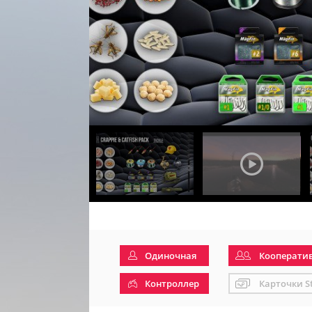
Одиночная
Кооперати
Контроллер
Карточки S