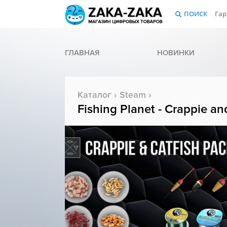
ПОИСК
Гар
ГЛАВНАЯ
НОВИНКИ
Каталог
›
Steam
›
Fishing Planet - Crappie an