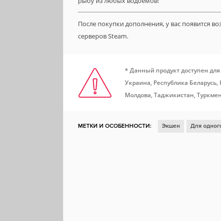
рыбу из любых водоемов!
После покупки дополнения, у вас появится в
серверов Steam.
* Данный продукт доступен для
Украина, Республика Беларусь,
Молдова, Таджикистан, Туркмен
МЕТКИ И ОСОБЕННОСТИ:
Экшен
Для одног
Казуальная игра
Для нескольких игроков
О
Шутер от первого лица
Ранний доступ
Для 
ММО
Совместная игра по сети
Бесплатная 