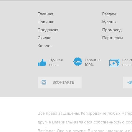
Главная
Раздачи
Новинки
Купоны
Предзаказ
Промокод
Скидки
Партнерам
Каталог
Лучшая
Гарантия
Все 
цена
100%
опла
ВКОНТАКТЕ
Все права защищены. Копирование любых матери
другие материалы являются собственностью соо
Battle.net, Origin и другие. Выгодно, надежно и б