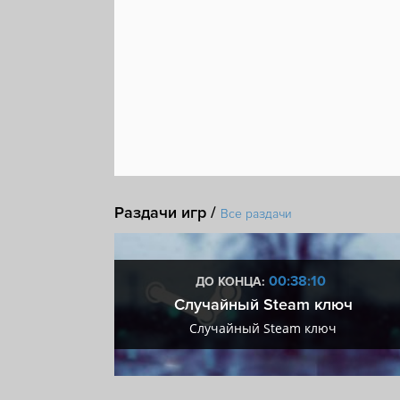
Раздачи игр /
Все раздачи
:09
00:38:09
ДО КОНЦА:
 + VIP
Случайный Steam ключ
+ VIP
Случайный Steam ключ