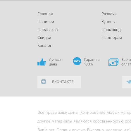
Главная
Раздачи
Новинки
Купоны
Предзаказ
Промокод
Скидки
Партнерам
Каталог
Лучшая
Гарантия
Все 
цена
100%
опла
ВКОНТАКТЕ
Все права защищены. Копирование любых матери
другие материалы являются собственностью соо
Battle.net, Origin и другие. Выгодно, надежно и б