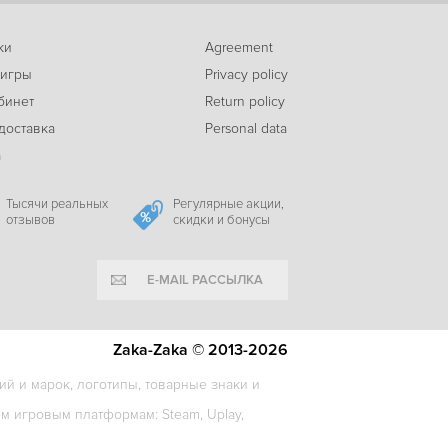
ки
Agreement
-10%
 игры
Privacy policy
2649
Hearts of Iron IV - Expansion Pass 2
c
бинет
Return policy
доставка
Personal data
а
-19%
249
Hearts of Iron IV: Warships of the Pacific
c
Тысячи реальных
Регулярные акции,
отзывов
скидки и бонусы
E-MAIL РАССЫЛКА
-32%
269
Workers & Resources: Soviet Republic - World Maps
c
Zaka-Zaka © 2013-2026
й и марок, логотипы, товарные знаки и
-22%
 игровым платформам: Steam, Uplay,
539
Old World - Wonders and Dynasties
c