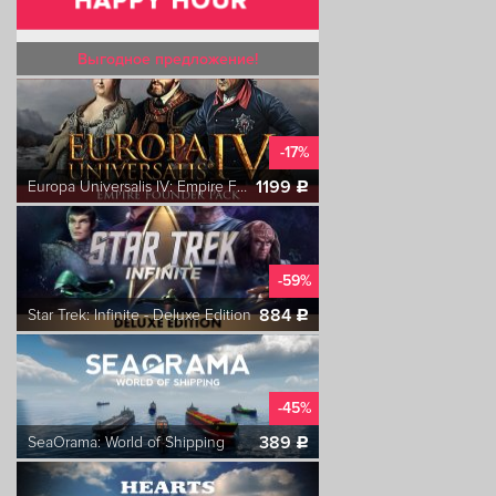
Выгодное предложение!
-17%
1199
Europa Universalis IV: Empire Founder Pack
c
-59%
884
Star Trek: Infinite - Deluxe Edition
c
-45%
389
SeaOrama: World of Shipping
c