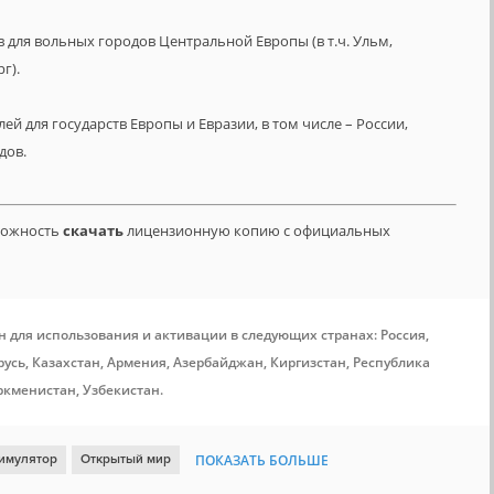
в для вольных городов Центральной Европы (в т.ч. Ульм,
г).
лей для государств Европы и Евразии, в том числе – России,
дов.
зможность
скачать
лицензионную копию с официальных
н для использования и активации в следующих странах: Россия,
усь, Казахстан, Армения, Азербайджан, Киргизстан, Республика
ркменистан, Узбекистан.
имулятор
Открытый мир
ПОКАЗАТЬ БОЛЬШЕ