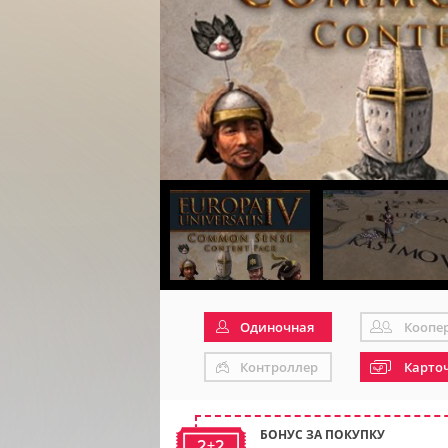
Одиночная
Коопе
Контроллер
Карто
БОНУС ЗА ПОКУПКУ
2+2