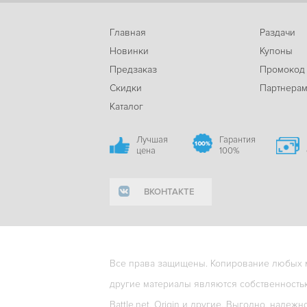
Главная
Раздачи
Новинки
Купоны
Предзаказ
Промокод
Скидки
Партнера
Каталог
Лучшая
Гарантия
цена
100%
ВКОНТАКТЕ
Все права защищены. Копирование любых ма
другие материалы являются собственность
Battle.net, Origin и другие. Выгодно, надежн