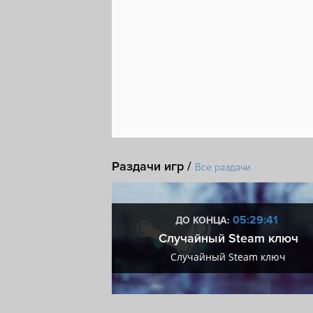
Глобальная стратегия
DLC
Мастерска
Раздачи игр /
Все раздачи
2:29:40
05:29:40
ДО КОНЦА:
мум + VIP
Случайный Steam ключ
мум + VIP
Случайный Steam ключ