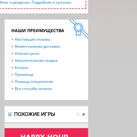
бнее о раздачах
.
Подробнее о купонах
.
НАШИ ПРЕИМУЩЕСТВА
Настоящие отзывы
Моментальная доставка
Низкие цены
Накопительная скидка
Бонусы
Промокод
Помощь покупателю
Все способы оплаты
ПОХОЖИЕ ИГРЫ