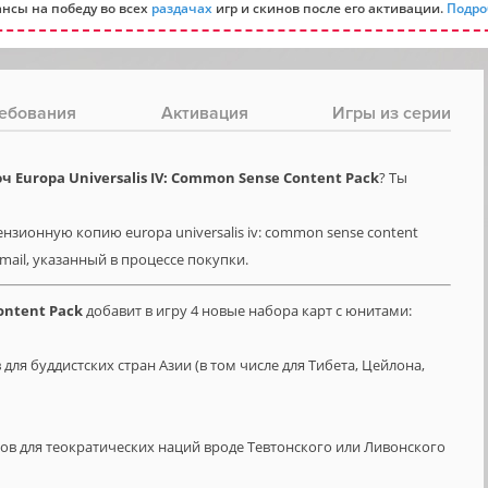
нсы на победу во всех
раздачах
игр и скинов после его активации.
Подро
ебования
Активация
Игры из серии
Europa Universalis IV: Common Sense Content Pack
? Ты
нзионную копию europa universalis iv: common sense content
-mail, указанный в процессе покупки.
ontent Pack
добавит в игру 4 новые набора карт с юнитами:
 для буддистских стран Азии (в том числе для Тибета, Цейлона,
тов для теократических наций вроде Тевтонского или Ливонского