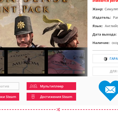
Имеются реги
Жанр:
Симуля
Издатель:
Par
Язык:
Англий
Дата выхода:
Наличие:
ско
ГАР
ДЛЯ
ратив
Мультиплеер
чки Steam
Достижения Steam