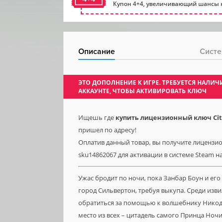
Купон 4+4, увеличивающий шансы н
Описание
Систе
ЭТО ДОПОЛНЕНИЕ К ИГРЕ. ТРЕБУЕТСЯ НАЛ
АККАУНТЕ, ЧТОБЫ АКТИВИРОВАТЬ КЛЮЧ
Ищешь где
купить лицензионный ключ City o
пришел по адресу!
Оплатив данный товар, вы получите лицензионную
sku14862067 для активации в системе Steam на
Ужас бродит по ночи, пока Занбар Боун и 
город Сильвертон, требуя выкупа. Среди изв
обратиться за помощью к волшебнику Никоди
место из всех – цитадель самого Принца Ночи