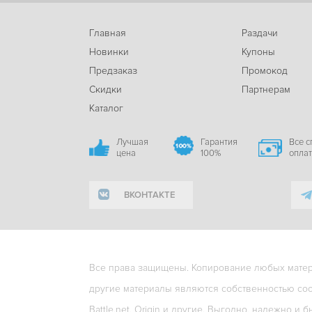
Главная
Раздачи
Новинки
Купоны
Предзаказ
Промокод
Скидки
Партнерам
Каталог
Лучшая
Гарантия
Все 
цена
100%
опла
ВКОНТАКТЕ
Все права защищены. Копирование любых матери
другие материалы являются собственностью соо
Battle.net, Origin и другие. Выгодно, надежно и б