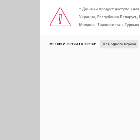
* Данный продукт доступен для
Украина, Республика Беларусь,
Молдова, Таджикистан, Туркмен
МЕТКИ И ОСОБЕННОСТИ:
Для одного игрока
Казуальная игра
Открытый мир
Кооперати
Расслабляющая
Локальный мультиплеер
Г
Мемы
Кинематографичная
Линейная
П