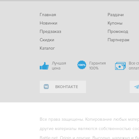
Главная
Раздачи
Новинки
Купоны
Предзаказ
Промокод
Скидки
Партнерам
Каталог
Лучшая
Гарантия
Все 
цена
100%
опла
ВКОНТАКТЕ
Все права защищены. Копирование любых матери
другие материалы являются собственностью соо
Battle.net, Origin и другие. Выгодно, надежно и б