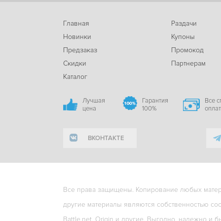
Главная
Раздачи
Новинки
Купоны
Предзаказ
Промокод
Скидки
Партнерам
Каталог
Лучшая
Гарантия
Все 
цена
100%
опла
ВКОНТАКТЕ
Все права защищены. Копирование любых матери
другие материалы являются собственностью соо
Battle.net, Origin и другие. Выгодно, надежно и б