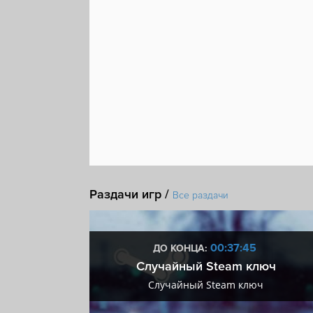
Раздачи игр /
Все раздачи
:44
00:37:44
ДО КОНЦА:
 + VIP
Случайный Steam ключ
+ VIP
Случайный Steam ключ