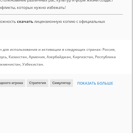
 столкновение различных рас, культур и форм жизни создаст
онфликты, которых нужно избежать!
зможность
скачать
лицензионную копию с официальных
н для использования и активации в следующих странах: Россия,
усь, Казахстан, Армения, Азербайджан, Киргизстан, Республика
ркменистан, Узбекистан.
одного игрока
Стратегия
Симулятор
ПОКАЗАТЬ БОЛЬШЕ
дтрек
Открытый мир
Научная фантастика
Атмосферная
нт
Космос
Поддержка модификаций
Экономика
4X
итализм
Торговля
Имеются субтитры
Steam Cloud