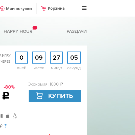
Корзина
Мои покупки
!
HAPPY HOUR
РАЗДАЧИ
А ИГРУ
0
09
27
04
 ЧЕРЕЗ
дней
часов
минут
секунд
Экономия: 1600
c
-80%
9
c
КУПИТЬ
?