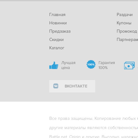
Главная
Раздачи
Новинки
Купоны
Предзаказ
Промокод
Скидки
Партнера
Каталог
Лучшая
Гарантия
цена
100%
ВКОНТАКТЕ
Все права защищены. Копирование любых ма
другие материалы являются собственность
Battle.net, Origin и другие. Выгодно, надежн