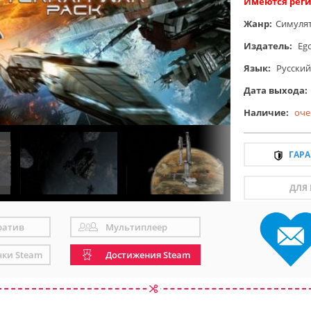
Имеются реги
Жанр:
Симуля
Издатель:
Eg
Язык:
Русский
Дата выхода:
Наличие:
оче
ГАР
ДЛЯ
ратив
Мультиплеер
чки Steam
Достижения Steam