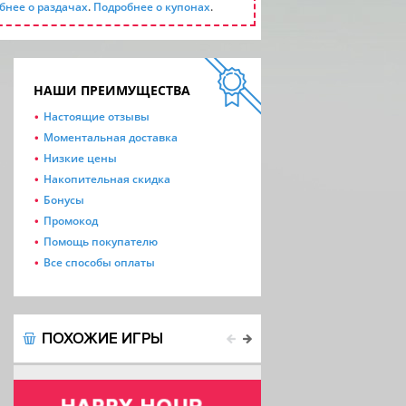
бнее о раздачах
.
Подробнее о купонах
.
НАШИ ПРЕИМУЩЕСТВА
Настоящие отзывы
Моментальная доставка
Низкие цены
Накопительная скидка
Бонусы
Промокод
Помощь покупателю
Все способы оплаты
ПОХОЖИЕ ИГРЫ