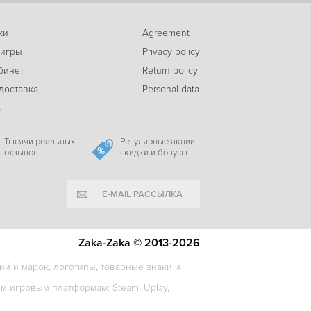
ки
Agreement
 игры
Privacy policy
1727
X4: Discovery Pack
c
бинет
Return policy
доставка
Personal data
а
469
Star Control: Origins – Earth Rising Season Pass
c
Тысячи реальных
Регулярные акции,
отзывов
скидки и бонусы
E-MAIL РАССЫЛКА
-53%
369
Stellaris: Cosmic Storms
c
Zaka-Zaka © 2013-2026
й и марок, логотипы, товарные знаки и
 игровым платформам: Steam, Uplay,