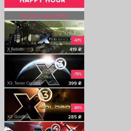
Выгодное предложение!
-61%
419
X Rebirth
c
-75%
399
X3: Terran Conflict
c
-85%
285
X3: GoldBox
c