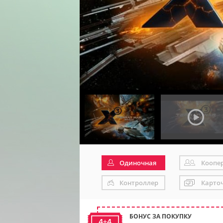
Одиночная
Коопе
Контроллер
Карто
БОНУС ЗА ПОКУПКУ
4+4