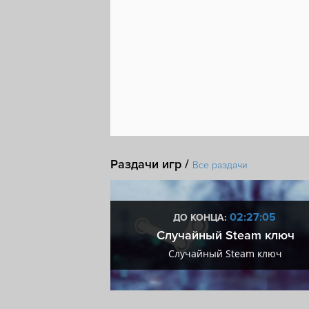
Раздачи игр /
Все раздачи
5:27:04
02:27:04
ДО КОНЦА:
мум + VIP
Случайный Steam ключ
мум + VIP
Случайный Steam ключ