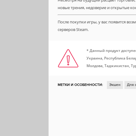
Несмотря на будущий расцвет торговли,
новые трения, недоверие и открытые к
После покупки игры, у вас появится во
серверов Steam.
* Данный продукт доступе
Украина, Республика Белар
Молдова, Таджикистан, Ту
МЕТКИ И ОСОБЕННОСТИ:
Экшен
Для 
Для нескольких игроков
Отличный саун
Песочница
Исследования
Менеджме
Полёты
Космический симулятор
Кап