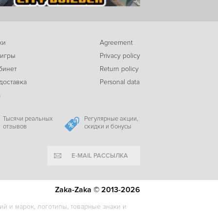
456
Kerbal Space Program
c
ки
Agreement
-38%
 игры
Privacy policy
3099
Kerbal Space Program 2 (Steam)
c
бинет
Return policy
доставка
Personal data
а
-70%
165
Goat Simulator
c
Тысячи реальных
Регулярные акции,
отзывов
скидки и бонусы
E-MAIL РАССЫЛКА
-64%
99
Goat Simulator - Goatz DLC
c
Zaka-Zaka © 2013-2026
й и марок, логотипы, товарные знаки и
-62%