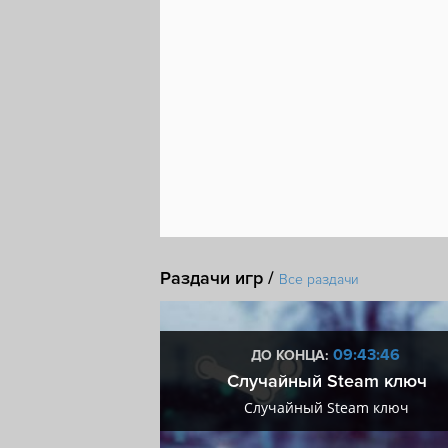
Раздачи игр /
Все раздачи
6:43:45
09:43:45
ДО КОНЦА:
мум + VIP
Случайный Steam ключ
мум + VIP
Случайный Steam ключ