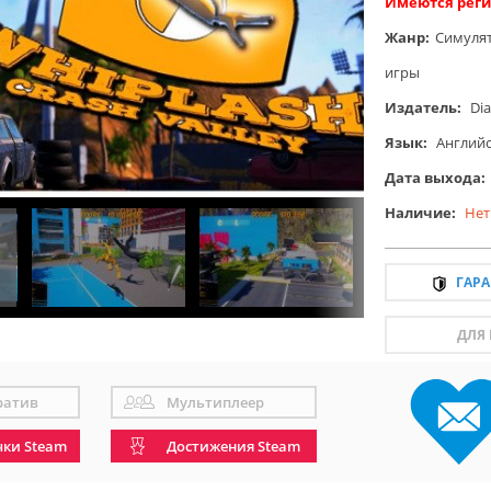
Имеются реги
Жанр:
Симуля
игры
Издатель:
Di
Язык:
Англий
Дата выхода:
Наличие:
Нет
ГАР
ДЛЯ
ратив
Мультиплеер
чки Steam
Достижения Steam