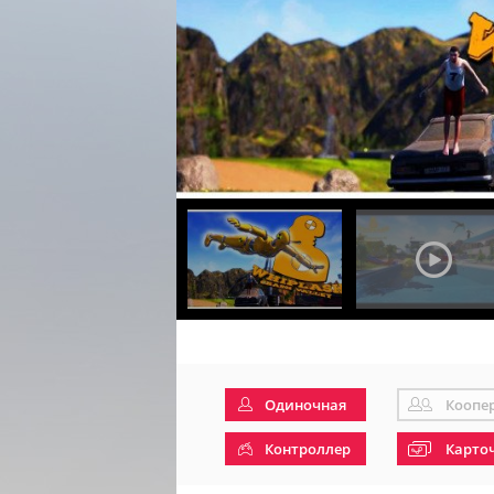
Одиночная
Коопе
Контроллер
Карто