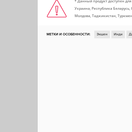
* Данный продукт доступен для
Украина, Республика Беларусь,
Молдова, Таджикистан, Туркмен
МЕТКИ И ОСОБЕННОСТИ:
Экшен
Инди
Д
Отличный саундтрек
Шутер
Аркада
Вид 
Твин-стик шутер
Набор очков
Шутер на ар