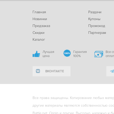
Главная
Раздачи
Новинки
Купоны
Предзаказ
Промокод
Скидки
Партнерам
Каталог
Лучшая
Гарантия
Все 
цена
100%
опла
ВКОНТАКТЕ
Все права защищены. Копирование любых матери
другие материалы являются собственностью соо
Battle.net, Origin и другие. Выгодно, надежно и б