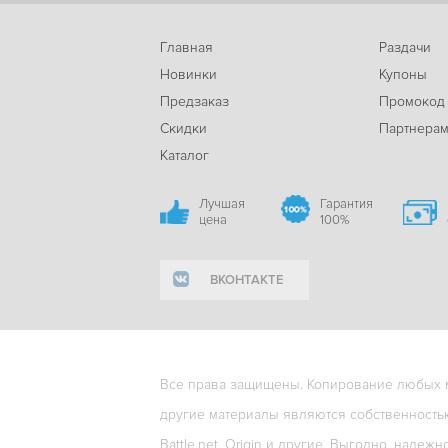
Главная
Раздачи
Новинки
Купоны
Предзаказ
Промокод
Скидки
Партнера
Каталог
Лучшая
Гарантия
цена
100%
ВКОНТАКТЕ
Все права защищены. Копирование любых ма
другие материалы являются собственность
Battle.net, Origin и другие. Выгодно, надежн