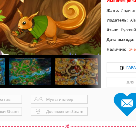
Имеются реги
Жанр:
Инди и
Издатель:
Al
Язык:
Русский
Дата выхода:
Наличие:
оче
ГАР
ДЛЯ
ратив
Мультиплеер
чки Steam
Достижения Steam