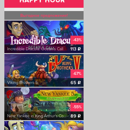
Выгодное предложение!
-43%
113
Incredible Dracula: Ocean's Call
c
-67%
65
Viking Brothers 5
c
-55%
89
New Yankee in King Arthur's Court 5
c