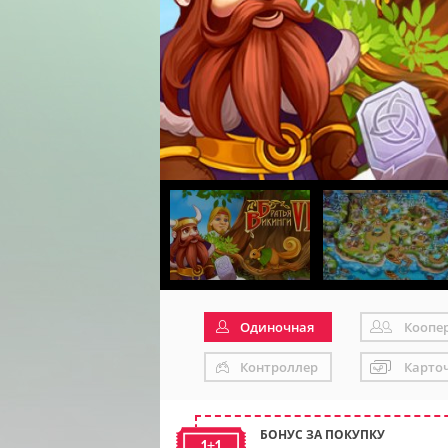
Одиночная
Коопе
Контроллер
Карто
БОНУС ЗА ПОКУПКУ
1+1