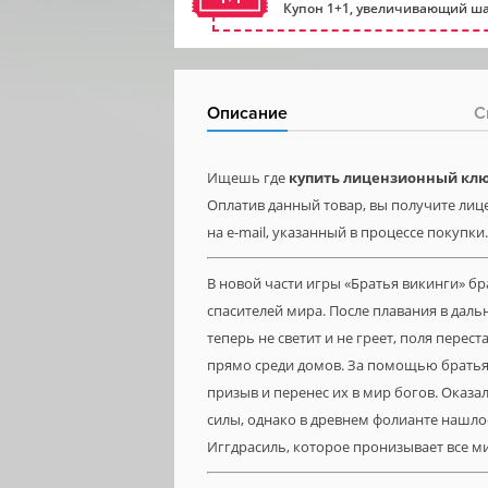
Купон 1+1, увеличивающий ша
Описание
С
Ищешь где
купить лицензионный ключ
Оплатив данный товар, вы получите лице
на e-mail, указанный в процессе покупки.
В новой части игры «Братья викинги» б
спасителей мира. После плавания в даль
теперь не светит и не греет, поля перес
прямо среди домов. За помощью братья 
призыв и перенес их в мир богов. Оказ
силы, однако в древнем фолианте нашло
Иггдрасиль, которое пронизывает все м