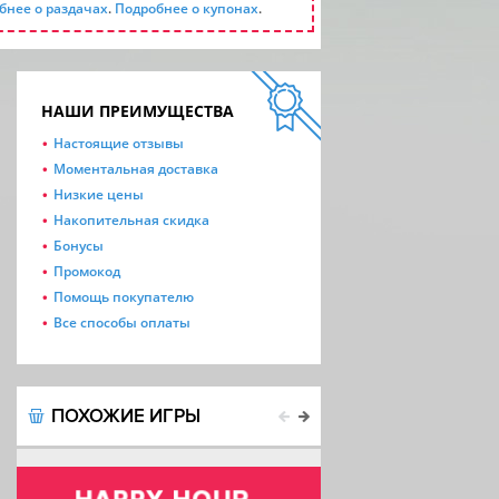
бнее о раздачах
.
Подробнее о купонах
.
НАШИ ПРЕИМУЩЕСТВА
Настоящие отзывы
Моментальная доставка
Низкие цены
Накопительная скидка
Бонусы
Промокод
Помощь покупателю
Все способы оплаты
ПОХОЖИЕ ИГРЫ