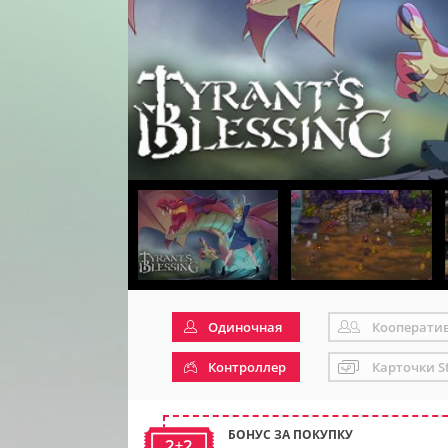
Одиночная
Кооперати
Контроллер
Карточки S
БОНУС ЗА ПОКУПКУ
2+2