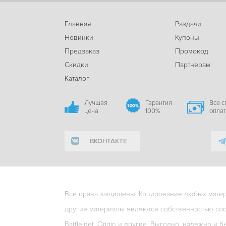
Главная
Раздачи
Новинки
Купоны
Предзаказ
Промокод
Скидки
Партнерам
Каталог
Лучшая
Гарантия
Все 
цена
100%
опла
ВКОНТАКТЕ
Все права защищены. Копирование любых матери
другие материалы являются собственностью соо
Battle.net, Origin и другие. Выгодно, надежно и б