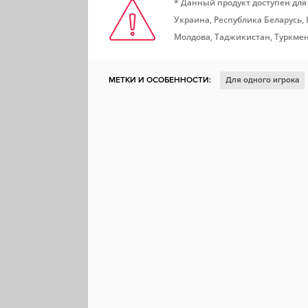
* Данный продукт доступен для
Украина, Республика Беларусь,
Молдова, Таджикистан, Туркмен
МЕТКИ И ОСОБЕННОСТИ:
Для одного игрока
Ролевая игра
Фэнтези
Пиксельная график
Протагонистка
Изометрия
Упрощённый ро
Процедурная генерация
Японская ролевая иг