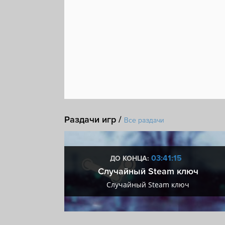
Раздачи игр /
Все раздачи
:14
03:41:14
ДО КОНЦА:
 + VIP
Случайный Steam ключ
+ VIP
Случайный Steam ключ