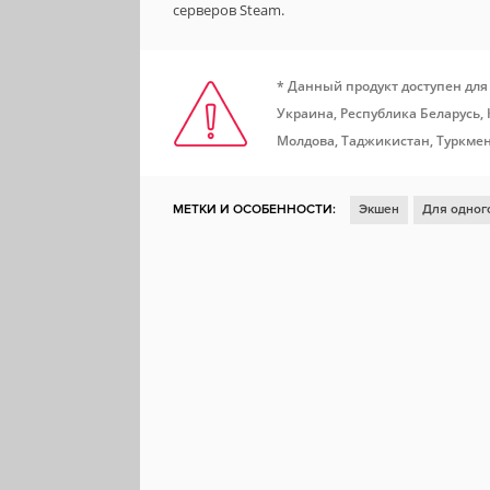
серверов Steam.
* Данный продукт доступен для
Украина, Республика Беларусь,
Молдова, Таджикистан, Туркмен
МЕТКИ И ОСОБЕННОСТИ:
Экшен
Для одног
Для нескольких игроков
Ролевая игра
Глу
Атмосферная
От третьего лица
Песочница
Ролевой экшен
Слэшер
Средневековье