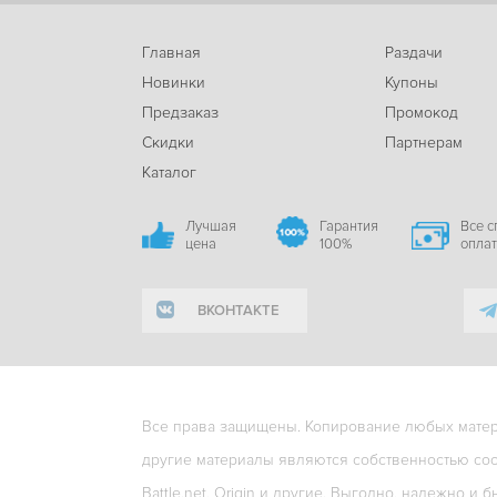
Главная
Раздачи
Новинки
Купоны
Предзаказ
Промокод
Скидки
Партнерам
Каталог
Лучшая
Гарантия
Все 
цена
100%
опла
ВКОНТАКТЕ
Все права защищены. Копирование любых матери
другие материалы являются собственностью соо
Battle.net, Origin и другие. Выгодно, надежно и б