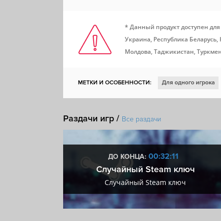
* Данный продукт доступен для
Украина, Республика Беларусь,
Молдова, Таджикистан, Туркмен
МЕТКИ И ОСОБЕННОСТИ:
Для одного игрока
Для нескольких игроков
Глубокий сюжет
К
Раздачи игр /
Менеджмент
Строительство
Решения с по
Все раздачи
Разрушения
Политическая
Дипломатия
Мастерская Steam
Steam Cloud
:10
00:32:10
ДО КОНЦА:
 + VIP
Случайный Steam ключ
+ VIP
Случайный Steam ключ