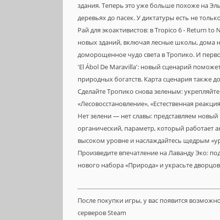
здания. Теперь это уже больше похоже на Эль
деревьях до пасек. У диктатуры есть не тольк
Рай для экоактивистов: в Tropico 6 - Return t
новых зданий, включая лесные школы, дома н
доморощенное чудо света в Тропико. И перв
'El Ábol De Maravilla': новый сценарий помо
природных богатств. Карта сценария также д
Сделайте Тропико снова зеленым: укрепляйте
«Лесовосстановление», «Естественная реакция
Нет зелени — нет славы: представляем новый 
органический, параметр, который работает а
высоком уровне и наслаждайтесь щедрым «ур
Произведите впечатление на Лаванду Эко: п
нового набора «Природа» и украсьте дворцов
После покупки игры, у вас появится возможн
серверов Steam