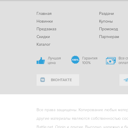
Главная
Раздачи
Новинки
Купоны
Предзаказ
Промокод
Скидки
Партнерам
Каталог
Лучшая
Гарантия
Все 
цена
100%
опла
ВКОНТАКТЕ
Все права защищены. Копирование любых матери
другие материалы являются собственностью соо
Battle.net, Origin и другие. Выгодно, надежно и б