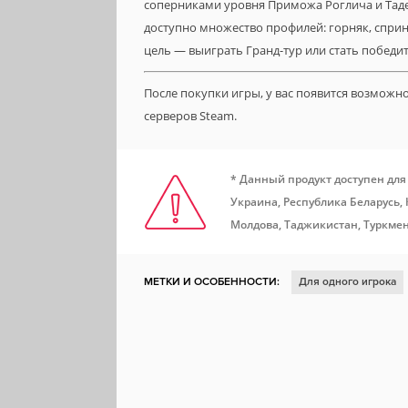
соперниками уровня Приможа Роглича и Тадея
доступно множество профилей: горняк, сприн
цель — выиграть Гранд-тур или стать победит
После покупки игры, у вас появится возможн
серверов Steam.
* Данный продукт доступен для
Украина, Республика Беларусь,
Молдова, Таджикистан, Туркмен
МЕТКИ И ОСОБЕННОСТИ:
Для одного игрока
От первого лица
Атмосфера
От третьего л
Гонки
Вождение
Тактика в реальном врем
Мотоциклы
Байки
Велосипеды
Зарубе