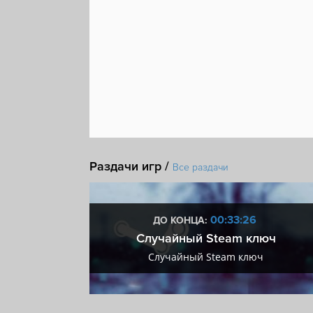
Раздачи игр /
Все раздачи
:25
00:33:25
ДО КОНЦА:
 + VIP
Случайный Steam ключ
+ VIP
Случайный Steam ключ