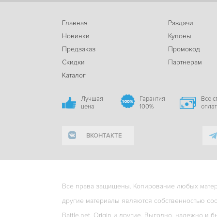
Главная
Раздачи
Новинки
Купоны
Предзаказ
Промокод
Скидки
Партнерам
Каталог
Лучшая
Гарантия
Все 
цена
100%
опла
ВКОНТАКТЕ
Все права защищены. Копирование любых матери
другие материалы являются собственностью соо
Battle.net, Origin и другие. Выгодно, надежно и б