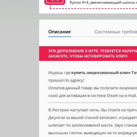
Купон 4+4, увеличивающий шансы н
Описание
Системные требо
ЭТО ДОПОЛНЕНИЕ К ИГРЕ. ТРЕБУЕТСЯ НАЛ
АККАУНТЕ, ЧТОБЫ АКТИВИРОВАТЬ КЛЮЧ
Ищешь где
купить лицензионный ключ Tota
пришел по адресу!
Оплатив данный товар, вы получите лицензионн
coast для активации в системе Steam на e-mai
В Люстрии наступает ночь. Вы стоите на при
Джунгли за вашей спиной затихают, и раздае
шлепает по заплесневелой мачте. Звук станов
высохших глоток, выводящих не то моряцкую