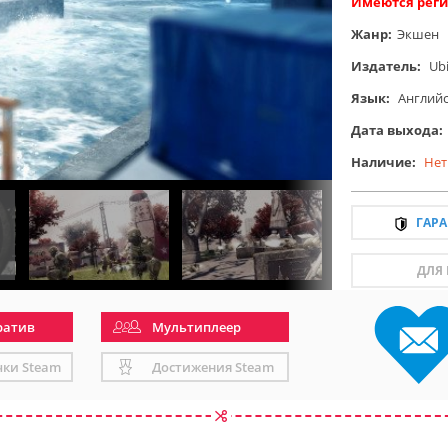
Имеются реги
Жанр:
Экшен
Издатель:
Ubi
Язык:
Англий
Дата выхода:
Наличие:
Нет
ГАР
ДЛЯ
ратив
Мультиплеер
чки Steam
Достижения Steam