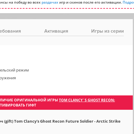
нсы на победу во всех
раздачах
игр и скинов после его активации.
Подро
ебования
Активация
Игры из серии
ельский режим
оружения
 НАЛИЧИЕ ОРИГИНАЛЬНОЙ ИГРЫ
TOM CLANCY´S GHOST RECON:
КТИВИРОВАТЬ ГИФТ
ift) Tom Clancy's Ghost Recon Future Soldier - Arctic Strike