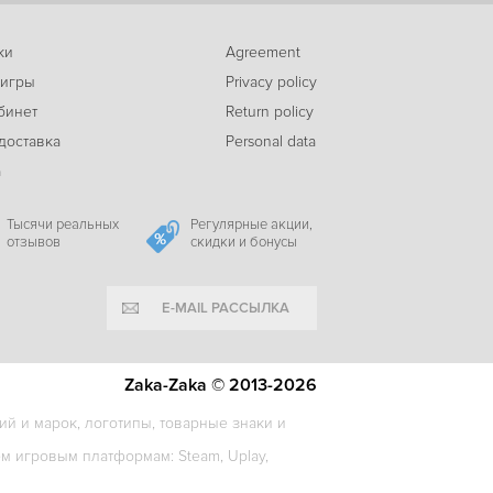
ки
Agreement
-88%
 игры
Privacy policy
97
Eternity: The Last Unicorn
c
бинет
Return policy
доставка
Personal data
а
Тысячи реальных
Регулярные акции,
отзывов
скидки и бонусы
E-MAIL РАССЫЛКА
Zaka-Zaka © 2013-2026
й и марок, логотипы, товарные знаки и
 игровым платформам: Steam, Uplay,