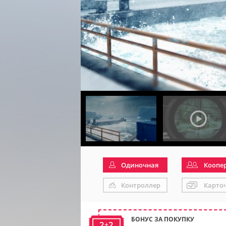
Одиночная
Коопе
Контроллер
Карто
БОНУС ЗА ПОКУПКУ
2+2