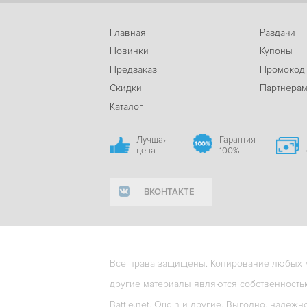
Главная
Раздачи
Новинки
Купоны
Предзаказ
Промокод
Скидки
Партнера
Каталог
Лучшая
Гарантия
цена
100%
ВКОНТАКТЕ
Все права защищены. Копирование любых ма
другие материалы являются собственность
Battle.net, Origin и другие. Выгодно, надежн