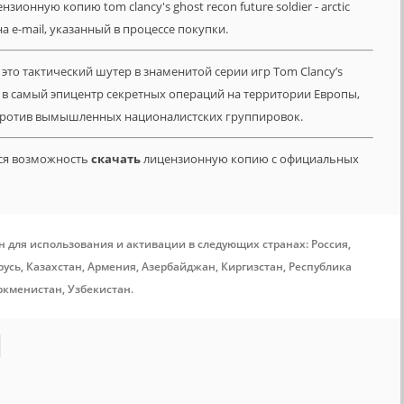
ионную копию tom clancy's ghost recon future soldier - arctic
 на e-mail, указанный в процессе покупки.
 – это тактический шутер в знаменитой серии игр Tom Clancy’s
в в самый эпицентр секретных операций на территории Европы,
против вымышленных националистских группировок.
тся возможность
скачать
лицензионную копию с официальных
н для использования и активации в следующих странах: Россия,
усь, Казахстан, Армения, Азербайджан, Киргизстан, Республика
ркменистан, Узбекистан.