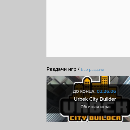
Раздачи игр /
Все раздачи
4:26:05
03:26:05
ДО КОНЦА:
rty!
Urbek City Builder
ра
Обычная игра