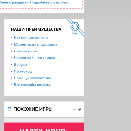
бнее о раздачах
.
Подробнее о купонах
.
НАШИ ПРЕИМУЩЕСТВА
Настоящие отзывы
Моментальная доставка
Низкие цены
Накопительная скидка
Бонусы
Промокод
Помощь покупателю
Все способы оплаты
ПОХОЖИЕ ИГРЫ