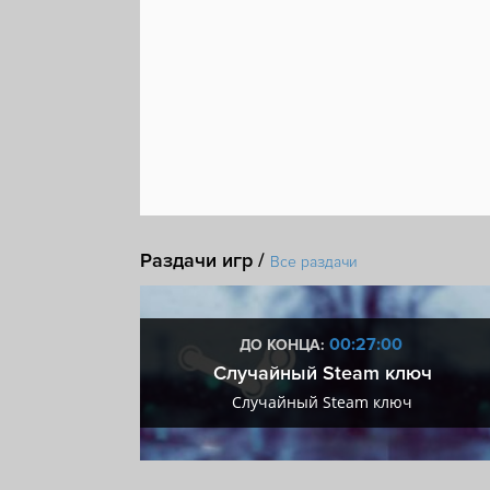
Раздачи игр /
Все раздачи
:59
00:26:59
ДО КОНЦА:
 + VIP
Случайный Steam ключ
+ VIP
Случайный Steam ключ