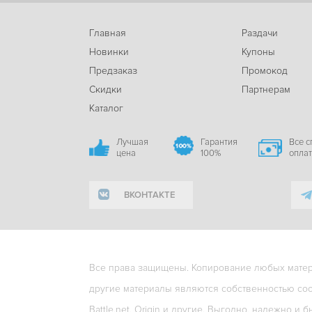
Главная
Раздачи
Новинки
Купоны
Предзаказ
Промокод
Скидки
Партнерам
Каталог
Лучшая
Гарантия
Все 
цена
100%
опла
ВКОНТАКТЕ
Все права защищены. Копирование любых матери
другие материалы являются собственностью соо
Battle.net, Origin и другие. Выгодно, надежно и б