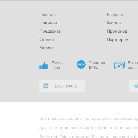
Главная
Раздачи
Новинки
Купоны
Предзаказ
Промокод
Скидки
Партнерам
Каталог
Лучшая
Гарантия
Все 
цена
100%
опла
ВКОНТАКТЕ
Все права защищены. Копирование любых матери
другие материалы являются собственностью соо
Battle.net, Origin и другие. Выгодно, надежно и б