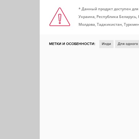
* Данный продукт доступен для
Украина, Республика Беларусь,
Молдова, Таджикистан, Туркмен
МЕТКИ И ОСОБЕННОСТИ:
Инди
Для одного
Казуальная игра
Глубокий сюжет
Открытый
Реализм
Мрачная
Протагонистка
Тайна
Психологическая
Триллер
Remote Play на