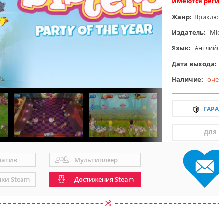
Имеются реги
Жанр:
Приклю
Издатель:
Mi
Язык:
Англий
Дата выхода:
Наличие:
оче
ГАР
ДЛЯ
ратив
Мультиплеер
чки Steam
Достижения Steam