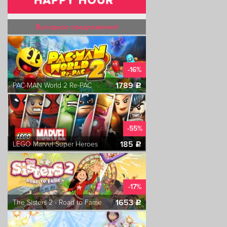
Выгодное предложение!
-16%
1789
PAC-MAN World 2 Re-PAC
c
-55%
185
LEGO Marvel Super Heroes
c
-17%
1653
The Sisters 2 - Road to Fame
c