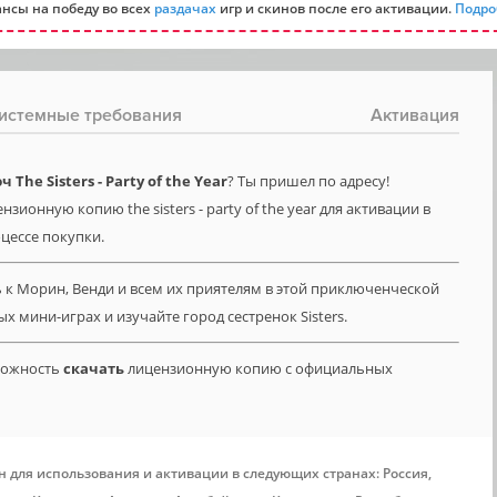
нсы на победу во всех
раздачах
игр и скинов после его активации.
Подро
истемные требования
Активация
he Sisters - Party of the Year
? Ты пришел по адресу!
зионную копию the sisters - party of the year для активации в
оцессе покупки.
к Морин, Венди и всем их приятелям в этой приключенческой
х мини-играх и изучайте город сестренок Sisters.
зможность
скачать
лицензионную копию с официальных
н для использования и активации в следующих странах: Россия,