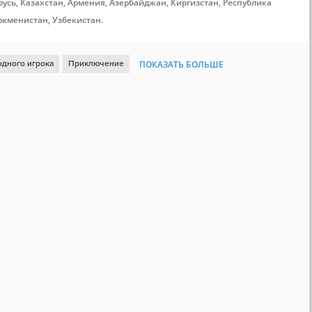
усь, Казахстан, Армения, Азербайджан, Киргизстан, Республика
ркменистан, Узбекистан.
одного игрока
Приключение
ПОКАЗАТЬ БОЛЬШЕ
в
Открытый мир
Кооператив
Смешная
От третьего лица
Аниме
Аркада
Милая
Ретро
Приключенческий экшен
Локальный кооператив
Локальная игра на четверых