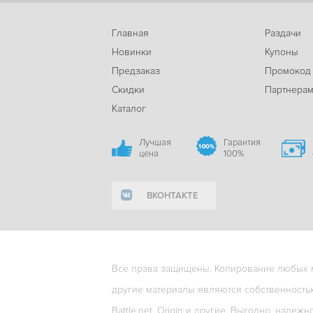
Главная
Раздачи
Новинки
Купоны
Предзаказ
Промокод
Скидки
Партнера
Каталог
Лучшая
Гарантия
цена
100%
ВКОНТАКТЕ
Все права защищены. Копирование любых ма
другие материалы являются собственность
Battle.net, Origin и другие. Выгодно, надежн