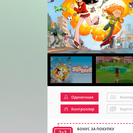
Одиночная
Коопе
Контроллер
Карто
БОНУС ЗА ПОКУПКУ
2+2