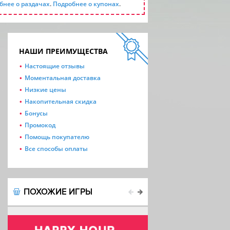
бнее о раздачах
.
Подробнее о купонах
.
НАШИ ПРЕИМУЩЕСТВА
Настоящие отзывы
Моментальная доставка
Низкие цены
Накопительная скидка
Бонусы
Промокод
Помощь покупателю
Все способы оплаты
ПОХОЖИЕ ИГРЫ