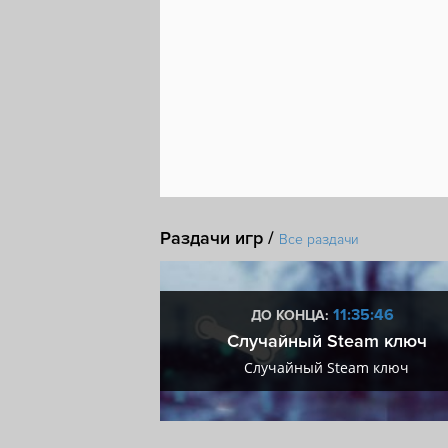
Раздачи игр /
Все раздачи
8:35:45
11:35:45
ДО КОНЦА:
мум + VIP
Случайный Steam ключ
мум + VIP
Случайный Steam ключ