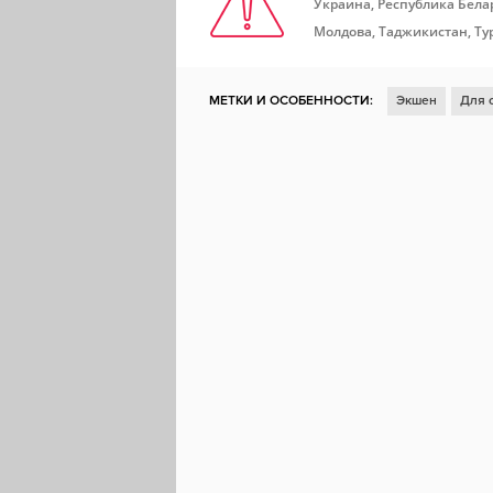
Украина, Республика Белар
Молдова, Таджикистан, Ту
МЕТКИ И ОСОБЕННОСТИ:
Экшен
Для 
Казуальная игра
Для нескольких игроко
Исследования
Для всей семьи
Юмор
Локальный мультиплеер
Протагонистка
По комиксу
Командная игра
Дети