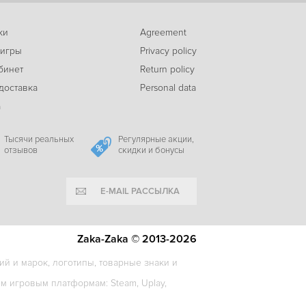
ки
Agreement
-86%
 игры
Privacy policy
260
LEGO Batman 2: DC Super Heroes
c
бинет
Return policy
доставка
Personal data
а
-32%
345
Color Breakers 2
c
Тысячи реальных
Регулярные акции,
отзывов
скидки и бонусы
E-MAIL РАССЫЛКА
-36%
265
Lego Batman The Videogame
c
Zaka-Zaka © 2013-2026
й и марок, логотипы, товарные знаки и
-33%
 игровым платформам: Steam, Uplay,
995
Yooka-Laylee
c