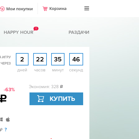
Корзина
Мои покупки
!
HAPPY HOUR
РАЗДАЧИ
А ИГРУ
2
22
35
45
 ЧЕРЕЗ
дней
часов
минут
секунд
Экономия: 328
c
-63%
c
КУПИТЬ
?