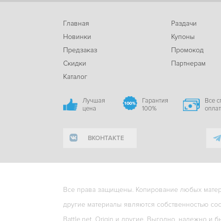
Главная
Раздачи
Новинки
Купоны
Предзаказ
Промокод
Скидки
Партнерам
Каталог
Лучшая
Гарантия
Все 
цена
100%
опла
ВКОНТАКТЕ
Все права защищены. Копирование любых матери
другие материалы являются собственностью соо
Battle.net, Origin и другие. Выгодно, надежно и б