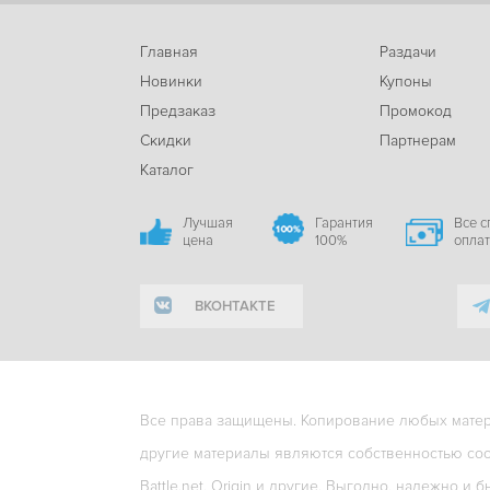
Главная
Раздачи
Новинки
Купоны
Предзаказ
Промокод
Скидки
Партнерам
Каталог
Лучшая
Гарантия
Все 
цена
100%
опла
ВКОНТАКТЕ
Все права защищены. Копирование любых матери
другие материалы являются собственностью соо
Battle.net, Origin и другие. Выгодно, надежно и б