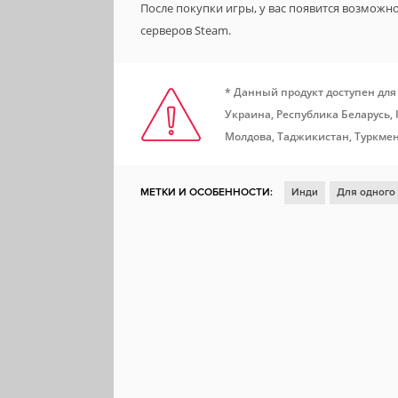
После покупки игры, у вас появится возможн
серверов Steam.
* Данный продукт доступен для
Украина, Республика Беларусь,
Молдова, Таджикистан, Туркмен
МЕТКИ И ОСОБЕННОСТИ:
Инди
Для одного
Казуальная игра
Глубокий сюжет
2D
Пи
Вид сбоку
Симулятор ходьбы
История
Э
Нуар
Транспорт
Текстовая игра
Steam C