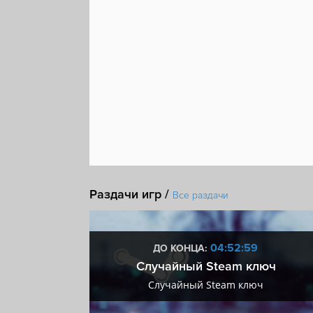
Раздачи игр /
Все раздачи
:58
04:52:58
ДО КОНЦА:
 + VIP
Случайный Steam ключ
+ VIP
Случайный Steam ключ