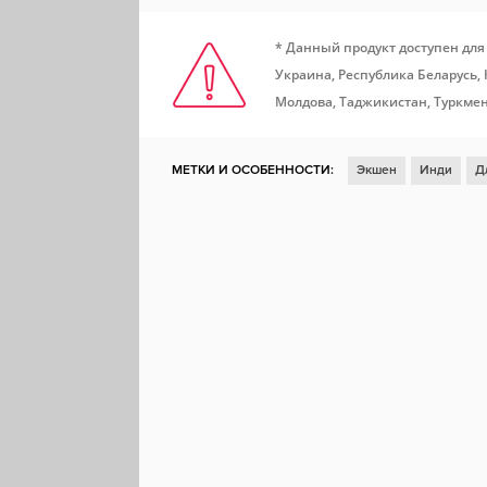
* Данный продукт доступен для
Украина, Республика Беларусь,
Молдова, Таджикистан, Туркмен
МЕТКИ И ОСОБЕННОСТИ:
Экшен
Инди
Д
Стратегия
Симулятор
Для нескольких игро
Физика
Разрушения
Пираты
Морские б