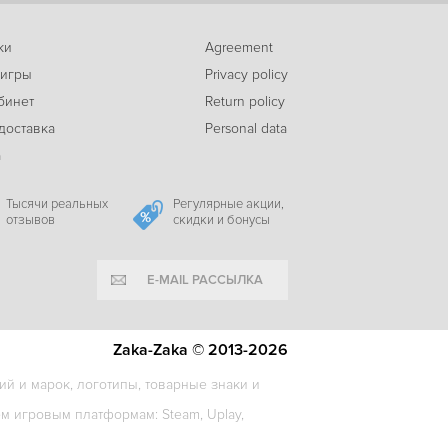
ки
Agreement
 игры
Privacy policy
бинет
Return policy
доставка
Personal data
а
Тысячи реальных
Регулярные акции,
отзывов
скидки и бонусы
E-MAIL РАССЫЛКА
Zaka-Zaka © 2013-2026
й и марок, логотипы, товарные знаки и
 игровым платформам: Steam, Uplay,