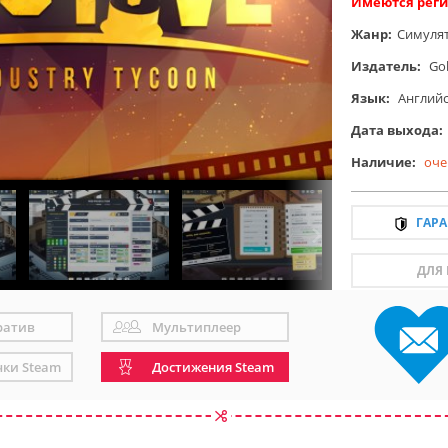
Имеются реги
Жанр:
Симуля
Издатель:
Gob
Язык:
Англий
Дата выхода:
Наличие:
оче
ГАР
ДЛЯ
ратив
Мультиплеер
чки Steam
Достижения Steam