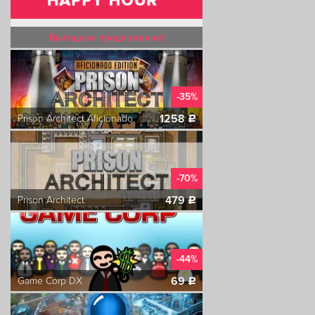
Выгодное предложение!
-35%
1258
Prison Architect Aficionado
c
-70%
479
Prison Architect
c
-44%
69
Game Corp DX
c