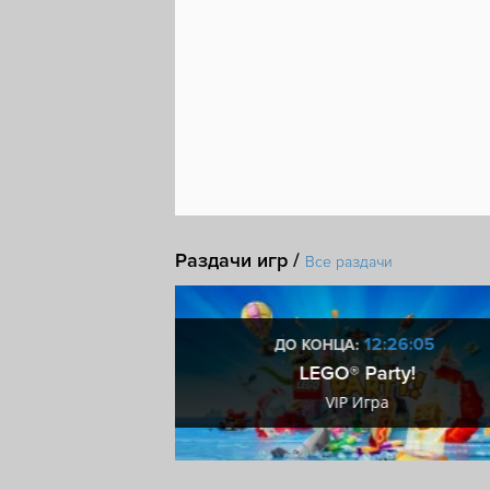
Капитализм
Торговля
Фильм
Стат
Раздачи игр /
Все раздачи
4:26:04
12:26:04
ДО КОНЦА:
team ключ
LEGO® Party!
eam ключ
VIP Игра