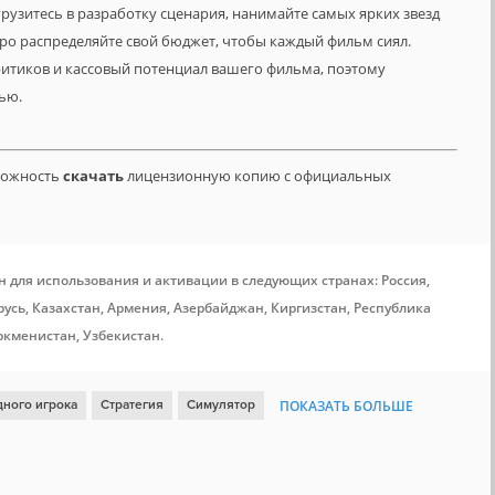
рузитесь в разработку сценария, нанимайте самых ярких звезд
дро распределяйте свой бюджет, чтобы каждый фильм сиял.
ритиков и кассовый потенциал вашего фильма, поэтому
ью.
зможность
скачать
лицензионную копию с официальных
н для использования и активации в следующих странах: Россия,
усь, Казахстан, Армения, Азербайджан, Киргизстан, Республика
ркменистан, Узбекистан.
дного игрока
Стратегия
Симулятор
ПОКАЗАТЬ БОЛЬШЕ
очница
Менеджмент
Юмор
Строительство
Click
ций
Изометрия
Экономика
Кинематографичная