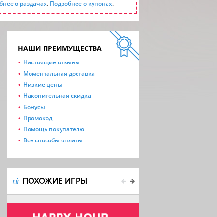
бнее о раздачах
.
Подробнее о купонах
.
НАШИ ПРЕИМУЩЕСТВА
Настоящие отзывы
Моментальная доставка
Низкие цены
Накопительная скидка
Бонусы
Промокод
Помощь покупателю
Все способы оплаты
ПОХОЖИЕ ИГРЫ