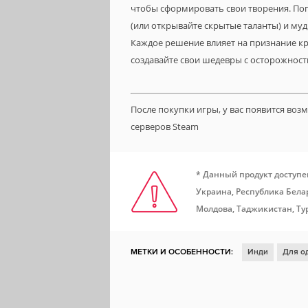
чтобы сформировать свои творения. Пог
(или открывайте скрытые таланты) и му
Каждое решение влияет на признание к
создавайте свои шедевры с осторожност
После покупки игры, у вас появится во
серверов Steam
* Данный продукт доступе
Украина, Республика Белар
Молдова, Таджикистан, Ту
МЕТКИ И ОСОБЕННОСТИ:
Инди
Для о
Казуальная игра
2D
Смешная
Пес
Реиграбельность
Поддержка модифика