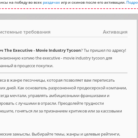
нсы на победу во всех
раздачах
игр и скинов после его активации.
Подро
истемные требования
Активация
The Executive - Movie Industry Tycoon
? Ты пришел по адресу!
нзионную копию the executive - movie industry tycoon для
азанный в процессе покупки.
неса в жанре песочницы, которая позволяет вам переписать
аших дней. Как основатель разрозненной продюсерской компании,
всегда мечтали, управлять амбициозными франшизами и
ировать с лучшими в отрасли. Преодолейте трудности
решите, гоняться ли за признанием критиков или за кассовыми
еские замыслы. Выбирайте темы, жанры и целевые рейтинги,