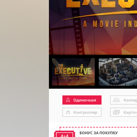
Одиночная
Коопе
Контроллер
Карто
БОНУС ЗА ПОКУПКУ
4+4