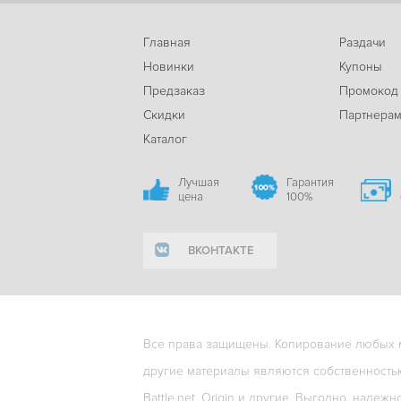
Главная
Раздачи
Новинки
Купоны
Предзаказ
Промокод
Скидки
Партнера
Каталог
Лучшая
Гарантия
цена
100%
ВКОНТАКТЕ
Все права защищены. Копирование любых ма
другие материалы являются собственность
Battle.net, Origin и другие. Выгодно, надежн