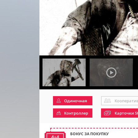
Одиночная
Кооперати
Контроллер
Карточки S
БОНУС ЗА ПОКУПКУ
4+4