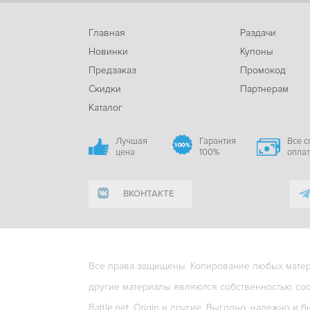
Главная
Раздачи
Новинки
Купоны
Предзаказ
Промокод
Скидки
Партнерам
Каталог
Лучшая
Гарантия
Все 
цена
100%
опла
ВКОНТАКТЕ
Все права защищены. Копирование любых матери
другие материалы являются собственностью соо
Battle.net, Origin и другие. Выгодно, надежно и б