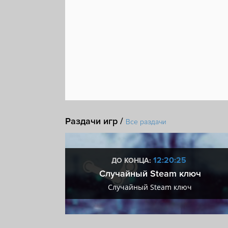
Steam Cloud
Раздачи игр /
Все раздачи
:24
12:20:24
ДО КОНЦА:
 + VIP
Случайный Steam ключ
+ VIP
Случайный Steam ключ