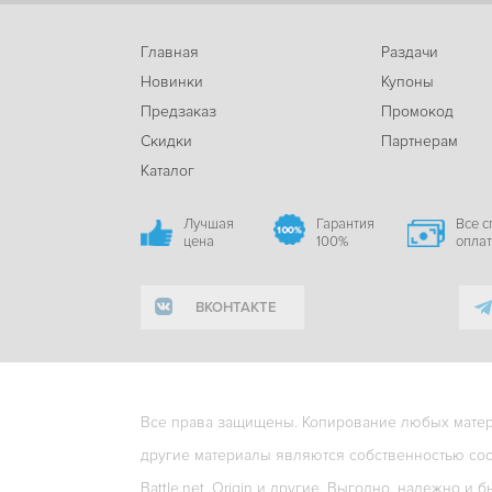
Главная
Раздачи
Новинки
Купоны
Предзаказ
Промокод
Скидки
Партнерам
Каталог
Лучшая
Гарантия
Все 
цена
100%
опла
ВКОНТАКТЕ
Все права защищены. Копирование любых матери
другие материалы являются собственностью соо
Battle.net, Origin и другие. Выгодно, надежно и б