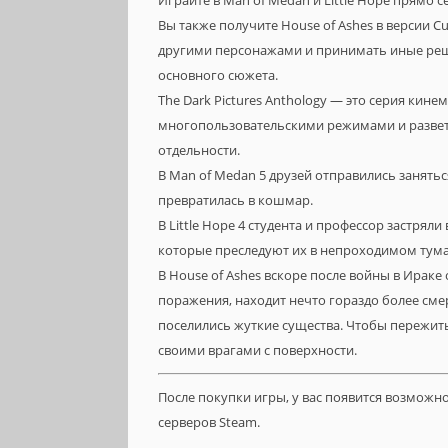
Играйте в Man of Medan и Little Hope прямо с
Вы также получите House of Ashes в версии C
другими персонажами и принимать иные реш
основного сюжета.
The Dark Pictures Anthology — это серия кин
многопользовательскими режимами и развет
отдельности.
В Man of Medan 5 друзей отправились занятьс
превратилась в кошмар.
В Little Hope 4 студента и профессор застря
которые преследуют их в непроходимом тума
В House of Ashes вскоре после войны в Ирак
поражения, находит нечто гораздо более см
поселились жуткие существа. Чтобы пережит
своими врагами с поверхности.
После покупки игры, у вас появится возможн
серверов Steam.