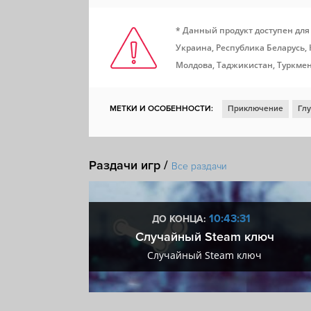
* Данный продукт доступен для
Украина, Республика Беларусь,
Молдова, Таджикистан, Туркмен
МЕТКИ И ОСОБЕННОСТИ:
Приключение
Гл
От третьего лица
Хоррор
3D
Приключен
Тайна
Психологический хоррор
Военные д
Раздачи игр /
Все раздачи
90-е
Демоны
Сверхъестественное
Миф
Remote Play Together
Remote Play на телефон
:30
10:43:30
ДО КОНЦА:
 + VIP
Случайный Steam ключ
+ VIP
Случайный Steam ключ