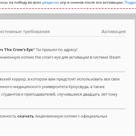
нсы на победу во всех
раздачах
игр и скинов после его активации.
Подро
истемные требования
Активация
 The Crow's Eye
? Ты пришел по адресу!
нзионную копию the crow's eye для активации в системе Steam
еский хоррор, в котором вам предстоит использовать все свое
нного медицинского университета Кроусвуда, а также
студентов и преподавателей, случившееся двадцать лет тому
зможность
скачать
лицензионную копию с официальных