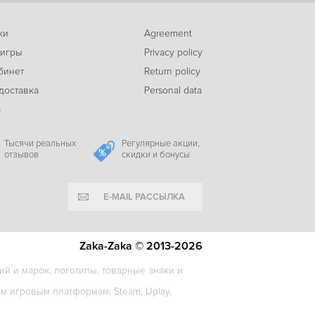
ки
Agreement
-57%
 игры
Privacy policy
599
Don’t Be Afraid 2
c
бинет
Return policy
доставка
Personal data
а
-21%
675
Looking For Fael
c
Тысячи реальных
Регулярные акции,
отзывов
скидки и бонусы
E-MAIL РАССЫЛКА
-77%
449
Unholy
c
Zaka-Zaka © 2013-2026
й и марок, логотипы, товарные знаки и
-62%
 игровым платформам: Steam, Uplay,
74
Noosphere
c