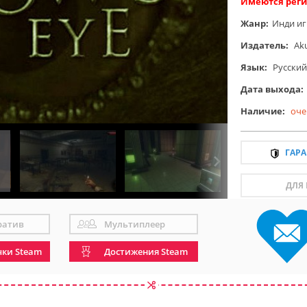
Имеются реги
Жанр:
Инди и
Издатель:
Ak
Язык:
Русский
Дата выхода:
Наличие:
оче
ГАР
ДЛЯ
ратив
Мультиплеер
чки Steam
Достижения Steam