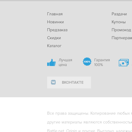
Главная
Раздачи
Новинки
Купоны
Предзаказ
Промокод
Скидки
Партнера
Каталог
Лучшая
Гарантия
цена
100%
ВКОНТАКТЕ
Все права защищены. Копирование любых ма
другие материалы являются собственность
Battle.net, Origin и другие. Выгодно, надежн