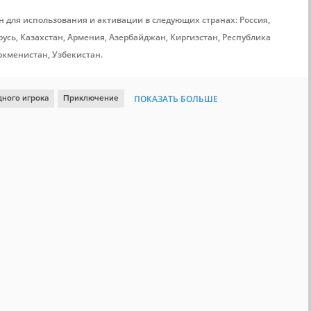
н для использования и активации в следующих странах: Россия,
усь, Казахстан, Армения, Азербайджан, Киргизстан, Республика
ркменистан, Узбекистан.
дного игрока
Приключение
ПОКАЗАТЬ БОЛЬШЕ
я фантастика
Атмосферная
Хоррор
3D
Платформер
хологический хоррор
Головоломка-платформер
ная
Расследования
Steam Cloud