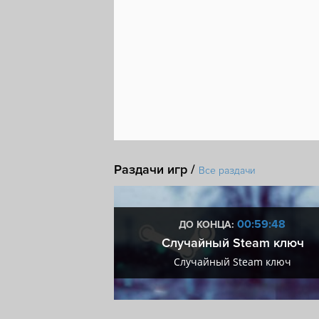
Раздачи игр /
Все раздачи
0:59:47
00:59:47
ДО КОНЦА:
мум + VIP
Случайный Steam ключ
мум + VIP
Случайный Steam ключ