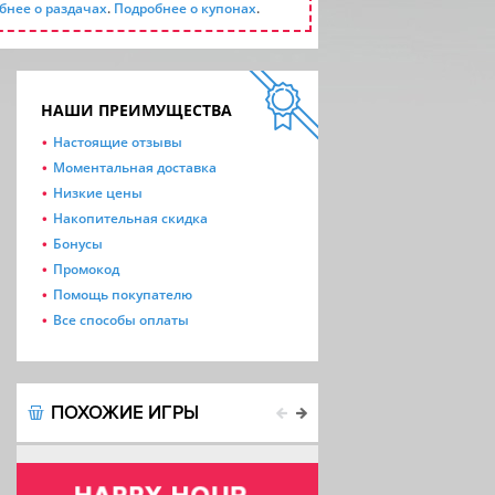
бнее о раздачах
.
Подробнее о купонах
.
НАШИ ПРЕИМУЩЕСТВА
Настоящие отзывы
Моментальная доставка
Низкие цены
Накопительная скидка
Бонусы
Промокод
Помощь покупателю
Все способы оплаты
ПОХОЖИЕ ИГРЫ