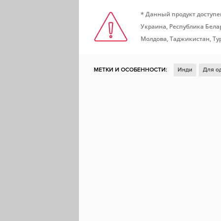
* Данный продукт доступе
Украина, Республика Белар
Молдова, Таджикистан, Ту
МЕТКИ И ОСОБЕННОСТИ:
Инди
Для о
От первого лица
Головоломка
Научна
Исследования
Мрачная
Тайна
Пси
3D-платформер
Проработанная вселен