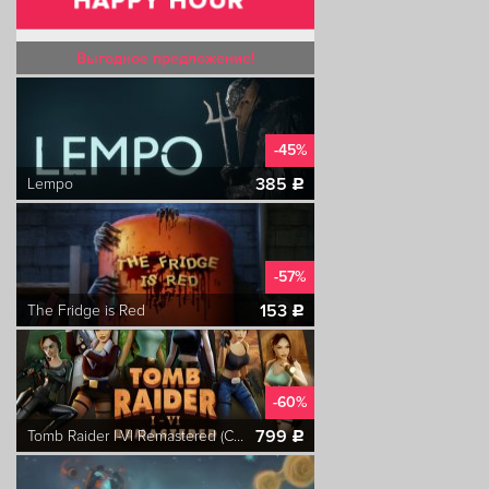
Выгодное предложение!
-45%
385
Lempo
c
-57%
153
The Fridge is Red
c
-60%
799
Tomb Raider I-VI Remastered (СНГ без РФ/РБ)
c