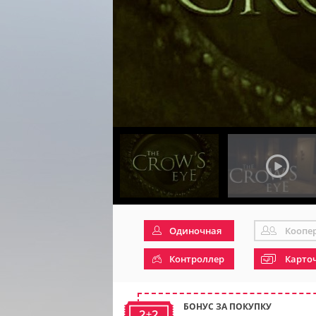
Одиночная
Коопе
Контроллер
Карто
БОНУС ЗА ПОКУПКУ
2+2