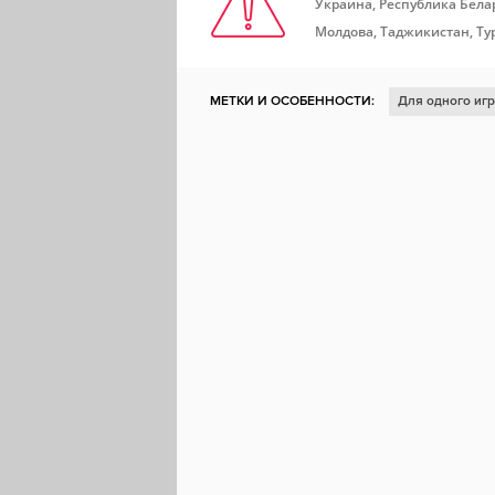
Украина, Республика Белар
Молдова, Таджикистан, Ту
МЕТКИ И ОСОБЕННОСТИ:
Для одного иг
Научная фантастика
Песочница
Ранн
Стратегия в реальном времени
Поддерж
Историческая
Глобальная стратегия
Мастерская Steam
Steam Cloud