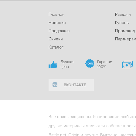
Главная
Раздачи
Новинки
Купоны
Предзаказ
Промокод
Скидки
Партнера
Каталог
Лучшая
Гарантия
цена
100%
ВКОНТАКТЕ
Все права защищены. Копирование любых ма
другие материалы являются собственность
Battle.net, Origin и другие. Выгодно, надежн