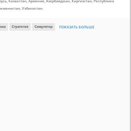
усь, Казахстан, Армения, Азербайджан, Киргизстан, Республика
ркменистан, Узбекистан.
рока
Стратегия
Симулятор
ПОКАЗАТЬ БОЛЬШЕ
ий доступ
Тактика
Менеджмент
Космос
Война
ка модификаций
Экономика
Военные действия
4X
Можно приостановить
Политическая
Дипломатия