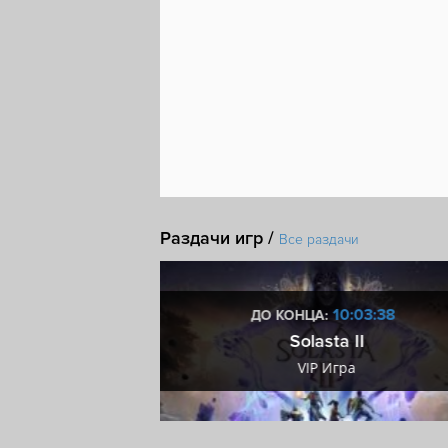
Раздачи игр /
Все раздачи
2:03:37
10:03:37
ДО КОНЦА:
team ключ
Solasta II
eam ключ
VIP Игра