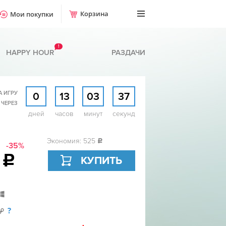
Корзина
Мои покупки
!
HAPPY HOUR
РАЗДАЧИ
А ИГРУ
0
13
03
36
 ЧЕРЕЗ
дней
часов
минут
секунд
Экономия: 525
c
-35%
4
c
КУПИТЬ
?