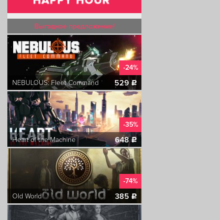
Выгодное предложение!
-24%
529
NEBULOUS: Fleet Command
c
-35%
648
Heart of the Machine
c
-74%
385
Old World
c