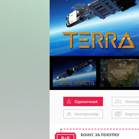
Одиночная
Коопе
Контроллер
Карто
БОНУС ЗА ПОКУПКУ
8+8