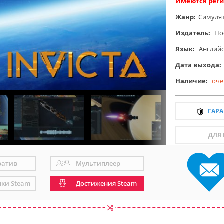
Имеются реги
Жанр:
Симуля
Издатель:
Ho
Язык:
Англий
Дата выхода:
Наличие:
оче
ГАР
ДЛЯ
ратив
Мультиплеер
чки Steam
Достижения Steam