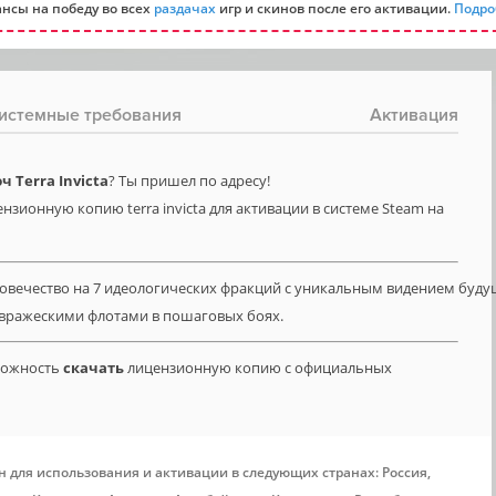
нсы на победу во всех
раздачах
игр и скинов после его активации.
Подро
истемные требования
Активация
 Terra Invicta
? Ты пришел по адресу!
нзионную копию terra invicta для активации в системе Steam на
вечество на 7 идеологических фракций с уникальным видением будущ
с вражескими флотами в пошаговых боях.
зможность
скачать
лицензионную копию с официальных
н для использования и активации в следующих странах: Россия,