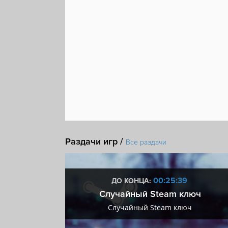
Раздачи игр /
Все раздачи
:38
00:25:38
ДО КОНЦА:
 + VIP
Случайный Steam ключ
+ VIP
Случайный Steam ключ