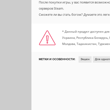
После покупки игры, у вас появится возможн
серверов Steam.
Сможете ли вы стать богом? Думаете это лег
* Данный продукт доступен для
Украина, Республика Беларусь,
Молдова, Таджикистан, Туркмен
МЕТКИ И ОСОБЕННОСТИ:
Экшен
Для одног
Ролевая игра
Глубокий сюжет
Отличный са
Атмосферная
Аниме
Милая
Классика
Локальный мультиплеер
Решения с последст
Эпичная
Steam Cloud