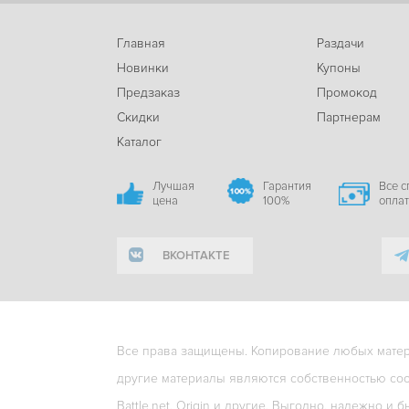
Главная
Раздачи
Новинки
Купоны
Предзаказ
Промокод
Скидки
Партнерам
Каталог
Лучшая
Гарантия
Все 
цена
100%
опла
ВКОНТАКТЕ
Все права защищены. Копирование любых матери
другие материалы являются собственностью соо
Battle.net, Origin и другие. Выгодно, надежно и б