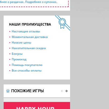
бнее о раздачах
.
Подробнее о купонах
.
НАШИ ПРЕИМУЩЕСТВА
Настоящие отзывы
Моментальная доставка
Низкие цены
Накопительная скидка
Бонусы
Промокод
Помощь покупателю
Все способы оплаты
ПОХОЖИЕ ИГРЫ