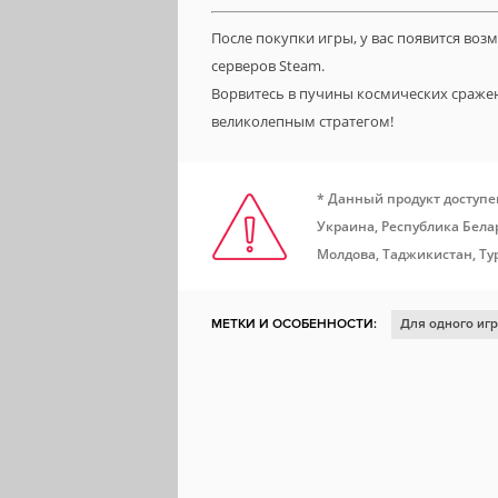
После покупки игры, у вас появится во
серверов Steam.
Ворвитесь в пучины космических сраже
великолепным стратегом!
* Данный продукт доступе
Украина, Республика Белар
Молдова, Таджикистан, Ту
МЕТКИ И ОСОБЕННОСТИ:
Для одного иг
Отличный саундтрек
Головоломка
Ат
Протагонистка
Тайна
Стимпанк
Кр