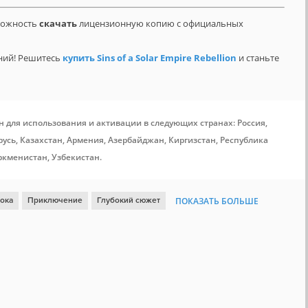
зможность
скачать
лицензионную копию с официальных
ний! Решитесь
купить Sins of a Solar Empire Rebellion
и станьте
н для использования и активации в следующих странах: Россия,
усь, Казахстан, Армения, Азербайджан, Киргизстан, Республика
ркменистан, Узбекистан.
рока
Приключение
Глубокий сюжет
ПОКАЗАТЬ БОЛЬШЕ
мосферная
От третьего лица
Классика
Click
асивая
Ностальгия
Квест
Remote Play на телефоне