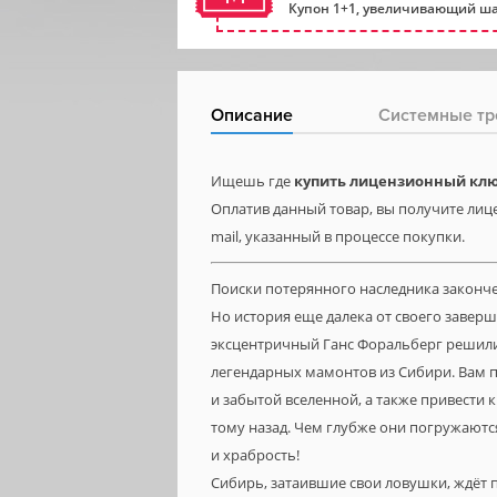
Купон 1+1, увеличивающий ша
Описание
Системные тр
Ищешь где
купить лицензионный ключ
Оплатив данный товар, вы получите лице
mail, указанный в процессе покупки.
Поиски потерянного наследника законче
Но история еще далека от своего завер
эксцентричный Ганс Форальберг решили 
легендарных мамонтов из Сибири. Вам 
и забытой вселенной, а также привести 
тому назад. Чем глубже они погружаютс
и храбрость!
Сибирь, затаившие свои ловушки, ждёт 