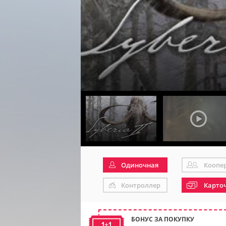
Одиночная
Коопе
Контроллер
Карто
БОНУС ЗА ПОКУПКУ
1+1