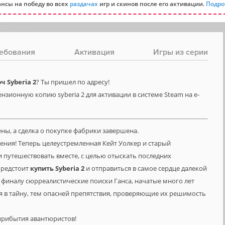
нсы на победу во всех
раздачах
игр и скинов после его активации.
Подро
ебования
Активация
Игры из серии
 Syberia 2
? Ты пришел по адресу!
нзионную копию syberia 2 для активации в системе Steam на e-
ны, а сделка о покупке фабрики завершена.
шения! Теперь целеустремленная Кейт Уолкер и старый
путешествовать вместе, с целью отыскать последних
предстоит
купить
Syberia
2
и отправиться в самое сердце далекой
к финалу сюрреалистические поиски Ганса, начатые много лет
я в тайну, тем опасней препятствия, проверяющие их решимость
прибытия авантюристов!