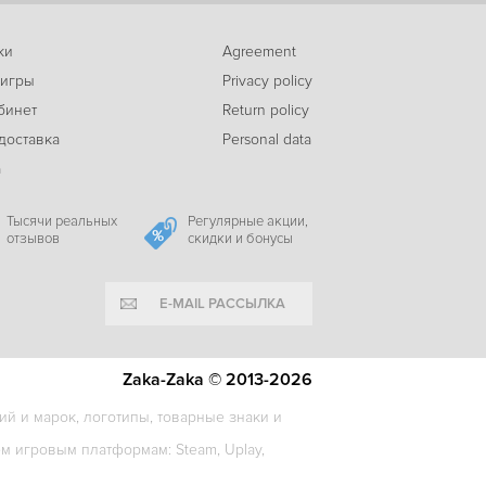
ки
Agreement
-72%
 игры
Privacy policy
69
Black Mirror III
c
бинет
Return policy
доставка
Personal data
а
-87%
45
The Sundew
c
Тысячи реальных
Регулярные акции,
отзывов
скидки и бонусы
E-MAIL РАССЫЛКА
-77%
149
Gorogoa
c
Zaka-Zaka © 2013-2026
й и марок, логотипы, товарные знаки и
-71%
 игровым платформам: Steam, Uplay,
198
Children of Silentown
c