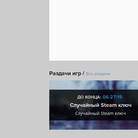
Раздачи игр /
Все раздачи
3:27:18
06:27:18
ДО КОНЦА:
мум + VIP
Случайный Steam ключ
мум + VIP
Случайный Steam ключ