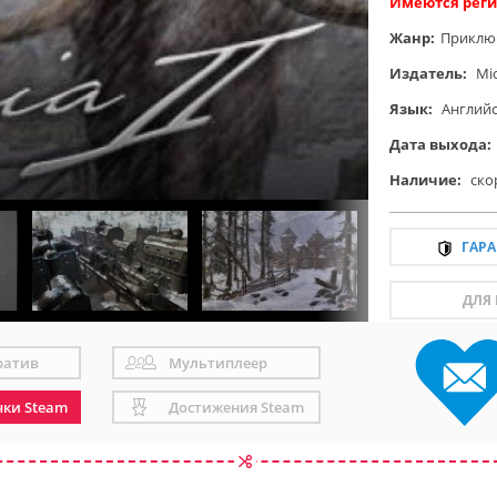
Имеются реги
Жанр:
Приклю
Издатель:
Mi
Язык:
Англий
Дата выхода:
Наличие:
ско
ГАР
ДЛЯ
ратив
Мультиплеер
чки Steam
Достижения Steam