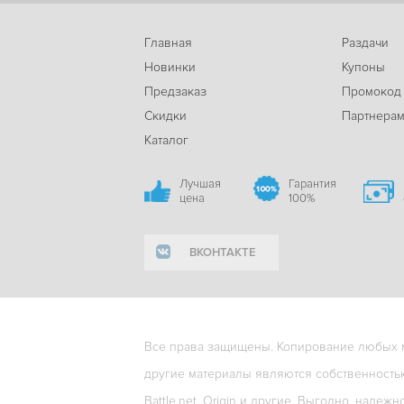
Главная
Раздачи
Новинки
Купоны
Предзаказ
Промокод
Скидки
Партнера
Каталог
Лучшая
Гарантия
цена
100%
ВКОНТАКТЕ
Все права защищены. Копирование любых ма
другие материалы являются собственность
Battle.net, Origin и другие. Выгодно, надежн