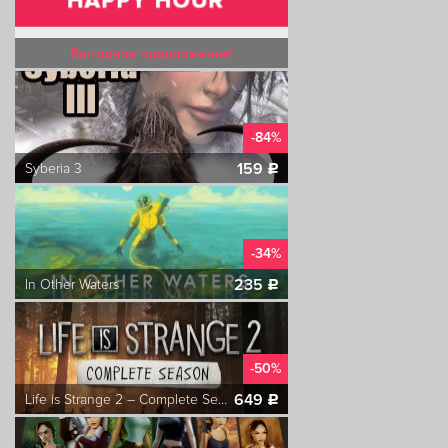
Выгодное предложение!
-84%
159
Syberia 3
c
-34%
235
In Other Waters
c
-50%
649
Life is Strange 2 – Complete Season
c