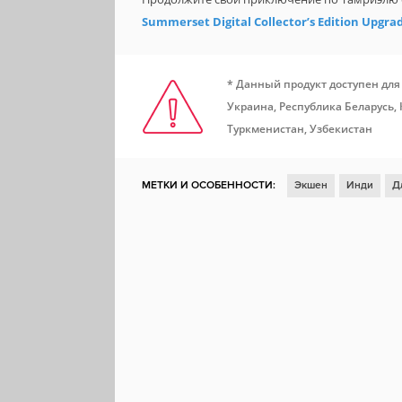
Summerset Digital Collector’s Edition Upgra
* Данный продукт доступен для
Украина, Республика Беларусь, 
Туркменистан, Узбекистан
МЕТКИ И ОСОБЕННОСТИ:
Экшен
Инди
Д
Стратегия
Ролевая игра
Глубокий сюжет
Пошаговая тактика
Рисованная графика
Та
Проработанная вселенная